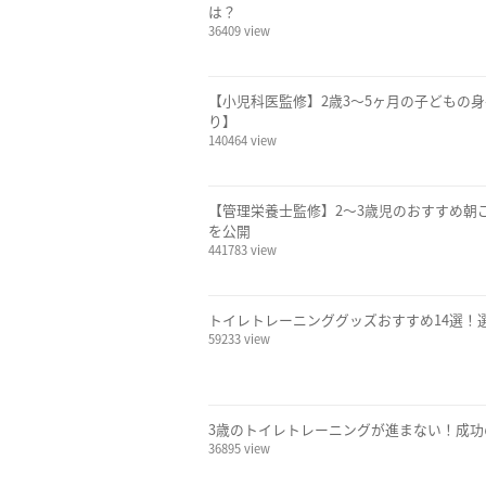
は？
36409 view
【小児科医監修】2歳3～5ヶ月の子どもの
り】
140464 view
【管理栄養士監修】2〜3歳児のおすすめ朝
を公開
441783 view
トイレトレーニンググッズおすすめ14選！
59233 view
3歳のトイレトレーニングが進まない！成功
36895 view