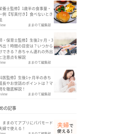
栄養士監修】1歳半の食事量・
ー例【写真付き】食べないとき
法
view
ままのて編集部
師・保育士監修】生後2ヶ月・3
外出！時間の目安は？いつから
けできる？赤ちゃん連れの外出
と注意点を解説
view
ままのて編集部
科医監修】生後1ヶ月半の赤ち
成長やお世話のポイントは？マ
問を徹底解説！
 view
ままのて編集部
めの記事
w】ままのてアプリにパパモード
夫婦で使える！
view
ままのて編集部