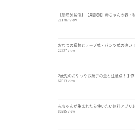
【助産師監修】【月齢別】赤ちゃんの春・
211787 view
おむつの種類とテープ式・パンツ式の違い
22227 view
2歳児のおやつやお菓子の量と注意点！手
67013 view
赤ちゃんが生まれたら使いたい無料アプリ1
86285 view