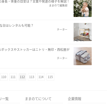
もの身長・体重の目安は？言葉や発達の様子を解説！
ままのて編集部
利な台はレンタルも可能？
チーター
るボックスやストッカーはニトリ・無印・西松屋が
チーター
110
111
112
113
114
115
リ一覧
ままのてについて
企業情報