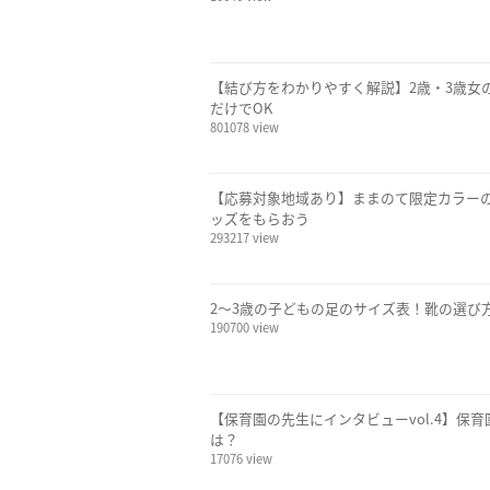
【結び方をわかりやすく解説】2歳・3歳女
だけでOK
801078 view
【応募対象地域あり】ままのて限定カラー
ッズをもらおう
293217 view
2〜3歳の子どもの足のサイズ表！靴の選び
190700 view
【保育園の先生にインタビューvol.4】保
は？
17076 view