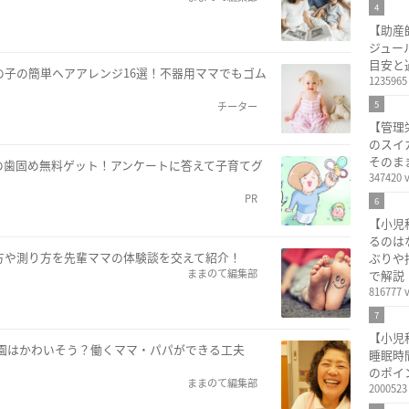
4
【助産
ジュー
目安と
の子の簡単ヘアアレンジ16選！不器用ママでもゴム
1235965
5
チーター
【管理
のスイ
そのま
の歯固め無料ゲット！アンケートに答えて子育てグ
347420 
PR
6
【小児
るのは
方や測り方を先輩ママの体験談を交えて紹介！
ぶりや
ままのて編集部
で解説
816777 
7
【小児
育園はかわいそう？働くママ・パパができる工夫
睡眠時
のポイ
ままのて編集部
2000523