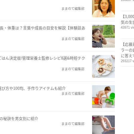
ままのて編集部
【3,0
気の生
身長・体重は？言葉や成長の目安を解説【体験談あ
43971 v
ままのて編集部
【応募
ラーの
に答え
ごはん決定版!管理栄養士監修レシピ8選&時短テク
293217 
ままのて編集部
選び方や100均、手作りアイテムも紹介
ままのて編集部
の秘訣を男女別に紹介
ままのて編集部