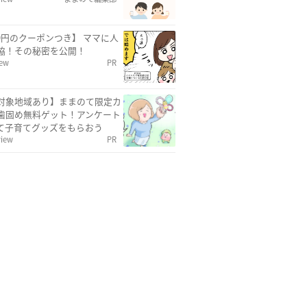
00円のクーポンつき】 ママに人
協！その秘密を公開！
iew
PR
対象地域あり】ままのて限定カ
歯固め無料ゲット！アンケート
て子育てグッズをもらおう
view
PR