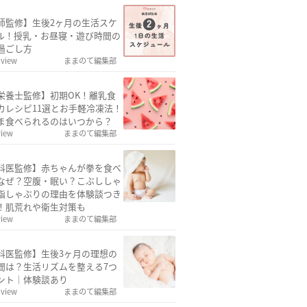
師監修】生後2ヶ月の生活スケ
ル！授乳・お昼寝・遊び時間の
過ごし方
 view
ままのて編集部
栄養士監修】初期OK！離乳食
カレシピ11選とお手軽冷凍法！
ま食べられるのはいつから？
view
ままのて編集部
科医監修】赤ちゃんが拳を食べ
なぜ？空腹・眠い？こぶししゃ
指しゃぶりの理由を体験談つき
！肌荒れや衛生対策も
view
ままのて編集部
科医監修】生後3ヶ月の理想の
間は？生活リズムを整える7つ
ント｜体験談あり
 view
ままのて編集部