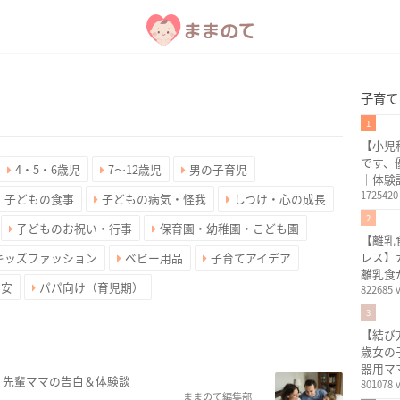
子育て
1
【小児
です、
4・5・6歳児
7〜12歳児
男の子育児
｜体験
1725420
・子どもの食事
子どもの病気・怪我
しつけ・心の成長
2
子どものお祝い・行事
保育園・幼稚園・こども園
【離乳
レス】
キッズファッション
ベビー用品
子育てアイデア
離乳食
不安
パパ向け（育児期）
822685 
3
【結び
歳女の
器用マ
」先輩ママの告白＆体験談
801078 
ままのて編集部