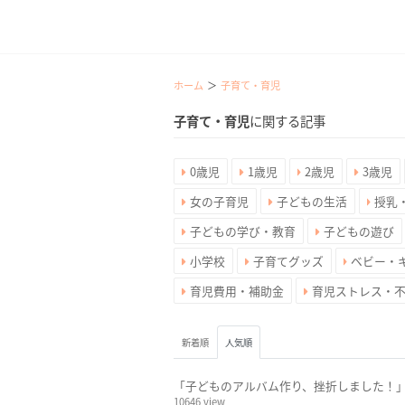
ホーム
子育て・育児
子育て・育児
に関する記事
0歳児
1歳児
2歳児
3歳児
女の子育児
子どもの生活
授乳
子どもの学び・教育
子どもの遊び
小学校
子育てグッズ
ベビー・
育児費用・補助金
育児ストレス・
新着順
人気順
「子どものアルバム作り、挫折しました！
10646 view