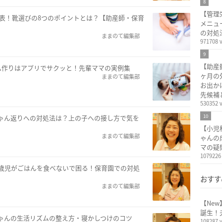
8
【管理
表！靴選びの8つのポイントとは？【助産師・保育
メニュ
の対処
ままのて編集部
971708 
9
【助産
ム作りはアプリでサクッと！先輩ママの実例集
ヶ月の
ままのて編集部
お出か
先候補
530352 
10
赤ちゃん返りへの対処法は？上の子への接し方で気を
【小児
ままのて編集部
ゃんの
マの疑
1079226
～2歳児がごはんを食べないで困る！保育園での対処
おすす
ままのて編集部
【Ne
誕生！
ちゃんの生活リズムの整え方・寝かしつけのコツ
108287 