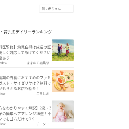
・育児のデイリーランキング
科医監修】幼児自慰は成長の証
優しく対応してあげてください
談あり
 view
ままのて編集部
食期の外食におすすめのファミ
ガスト・サイゼリヤは？無料で
がもらえるお店も紹介！
view
ごましお
方をわかりやすく解説】2歳・3
子の簡単ヘアアレンジ16選！不
マでもゴムだけでOK
view
チーター