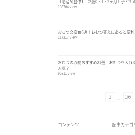
【助産師監修】【2歳0・1・2ヶ月】子ど
108784 view
おむつ交換台6選！おむつ替えにあると便
117217 view
おむつの収納おすすめ21選！おむつを入れ
人気？
90811 view
1
109
…
コンテンツ
記事カテゴ