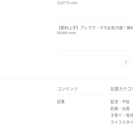
2225770 view
【節約上手】プレママ・ママ必見10選！無
883466 view
1
コンテンツ
記事カテゴ
記事
妊活・不妊
妊娠・出産
子育て・育
ライフスタ