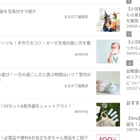
8
【小児
衣装を写真付きで紹介
もの身
ままのて編集部
を解説
140438 
9
【小児
リーツも！手作りのコツ・ガーゼ生地の扱い方を徹
つから
304341 
amikemi
10
幼稚園
の遊び！一日の過ごし方と遊ぶ時間はいつ？室内の
のリア
介
につい
ままのて編集部
225167 
おすす
！UVカット&紫外線をシャットアウト！
akiminty
【Ne
誕生！
108278 
2選！必需品や便利&お役立ち赤ちゃん用品をご紹介