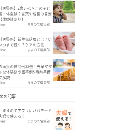
科医監修】2歳3～5ヶ月の子ど
長・体重は？言葉や成長の目安
【体験談あり】
view
ままのて編集部
科医監修】新生児落屑とは？い
いつまで続く？ケアの方法
view
ままのて編集部
の面接の質問例33選！先輩ママ
ルな体験談や回答例&事前準備
て解説
view
ままのて編集部
めの記事
w】ままのてアプリにパパモード
夫婦で使える！
view
ままのて編集部