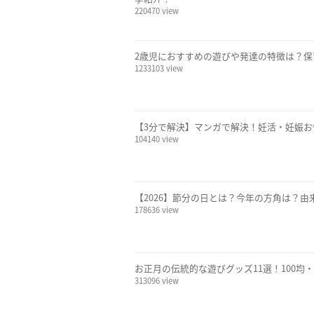
220470 view
2歳児におすすめの遊びや発達の特徴は？
1233103 view
【3分で解決】マンガで解決！妊活・妊娠
104140 view
【2026】節分の日とは？今年の方角は？
178636 view
お正月の伝統的な遊びグッズ11選！100
313096 view