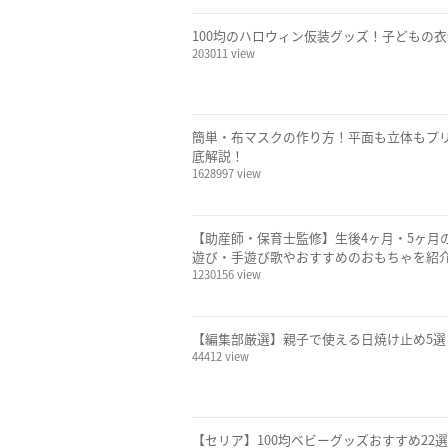
100均のハロウィン仮装グッズ！子どもの
203011 view
簡単・布マスクの作り方！平面も立体もプ
底解説！
1628997 view
【助産師・保育士監修】生後4ヶ月・5ヶ月
遊び・手遊び歌やおすすめのおもちゃを紹
1230156 view
【編集部厳選】親子で使える日焼け止め5選
44412 view
【セリア】100均ベビーグッズおすすめ2