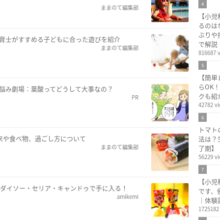
4
ままのて編集部
【小児
るのは
ぶりや
保育士がすすめる子どもに合った遊びを紹介
で解説
ままのて編集部
816687 
5
【簡単
らOK
お悩み劇場：葉酸ってどうして大事なの？
クも紹
PR
42782 v
6
トマト
由来や食べ物、過ごし方について
法は？
ままのて編集部
了期】
56229 v
7
【小児
均・ダイソー・セリア・キャンドゥで手に入る！
です、
amikemi
｜体験
1725182