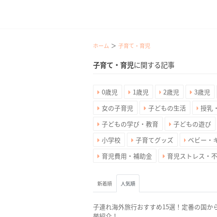
ホーム
子育て・育児
子育て・育児
に関する記事
0歳児
1歳児
2歳児
3歳児
女の子育児
子どもの生活
授乳
子どもの学び・教育
子どもの遊び
小学校
子育てグッズ
ベビー・
育児費用・補助金
育児ストレス・
新着順
人気順
子連れ海外旅行おすすめ15選！定番の国か
挙紹介！