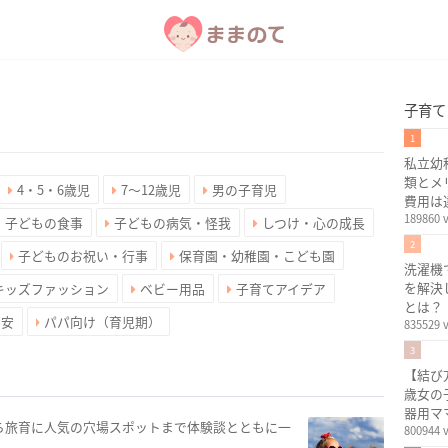
子育て
1
私立幼
類とメ
4・5・6歳児
7〜12歳児
男の子育児
費用は
189860 
・子どもの食事
子どもの病気・怪我
しつけ・心の成長
2
子どものお祝い・行事
保育園・幼稚園・こども園
洗濯機
を解決
キッズファッション
ベビー用品
子育てアイデア
とは？
不安
パパ向け（育児期）
835529 
3
【結び
歳女の
器用マ
ら旅育に人気の穴場スポットまで体験談とともに一
800944 