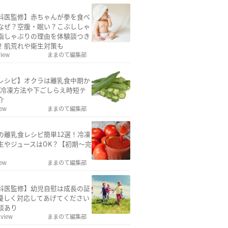
科医監修】赤ちゃんが拳を食べ
なぜ？空腹・眠い？こぶししゃ
指しゃぶりの理由を体験談つき
！肌荒れや衛生対策も
view
ままのて編集部
レシピ】オクラは離乳食中期か
！冷凍方法や下ごしらえ時短テ
介
iew
ままのて編集部
の離乳食レシピ簡単12選！冷凍
生やジュースはOK？【初期〜完
iew
ままのて編集部
科医監修】幼児自慰は成長の証
優しく対応してあげてください
談あり
 view
ままのて編集部