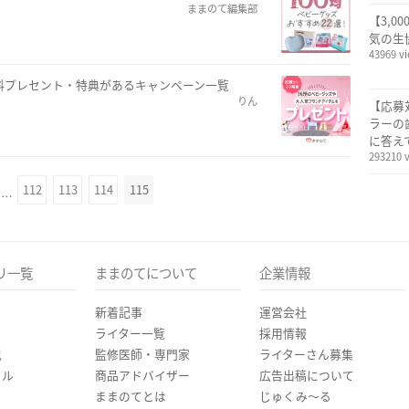
ままのて編集部
【3,0
気の生
43969 v
料プレセント・特典があるキャンペーン一覧
りん
【応募
ラーの
に答え
293210 
112
113
114
115
…
リ一覧
ままのてについて
企業情報
新着記事
運営会社
ライター一覧
採用情報
児
監修医師・専門家
ライターさん募集
イル
商品アドバイザー
広告出稿について
ままのてとは
じゅくみ〜る