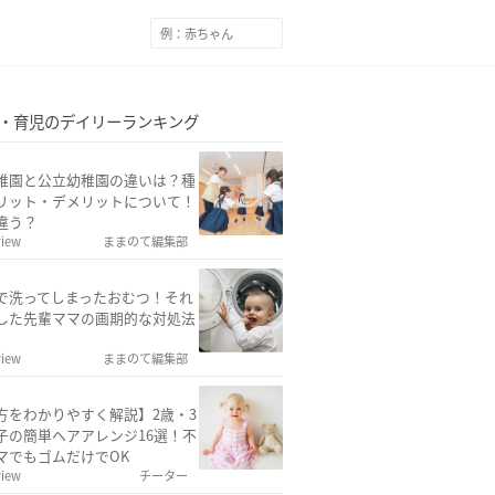
・育児のデイリーランキング
稚園と公立幼稚園の違いは？種
リット・デメリットについて！
違う？
view
ままのて編集部
で洗ってしまったおむつ！それ
した先輩ママの画期的な対処法
view
ままのて編集部
方をわかりやすく解説】2歳・3
子の簡単ヘアアレンジ16選！不
マでもゴムだけでOK
view
チーター