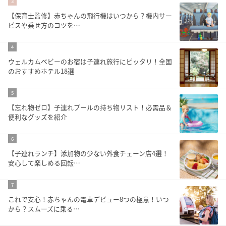
3
【保育士監修】赤ちゃんの飛行機はいつから？機内サー
ビスや乗せ方のコツを…
4
ウェルカムベビーのお宿は子連れ旅行にピッタリ！全国
のおすすめホテル18選
5
【忘れ物ゼロ】子連れプールの持ち物リスト！必需品＆
便利なグッズを紹介
6
【子連れランチ】添加物の少ない外食チェーン店4選！
安心して楽しめる回転…
7
これで安心！赤ちゃんの電車デビュー8つの極意！いつ
から？スムーズに乗る…