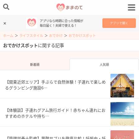
アプリなら時期に合った情報が
✕
アプリで開く
毎日届く！夫婦で使える！
ホーム
＞
ライフスタイル
＞
おでかけ
＞
おでかけスポット
おでかけスポット
に関する記事
新着順
人気順
【関東近郊エリア】手ぶらで自然体験！子連れで楽しめ
るグランピング施設6…
【体験談】子連れグアム旅行ガイド！赤ちゃん連れにお
すすめのホテルや持ち…
【管理栄養士監修】葉酸サプリを徹底比較！妊娠中・妊