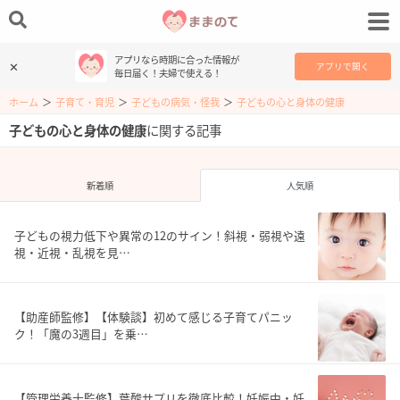
アプリなら時期に合った情報が
✕
アプリで開く
毎日届く！夫婦で使える！
ホーム
＞
子育て・育児
＞
子どもの病気・怪我
＞
子どもの心と身体の健康
子どもの心と身体の健康
に関する記事
新着順
人気順
子どもの視力低下や異常の12のサイン！斜視・弱視や遠
視・近視・乱視を見…
【助産師監修】【体験談】初めて感じる子育てパニッ
ク！「魔の3週目」を乗…
【管理栄養士監修】葉酸サプリを徹底比較！妊娠中・妊