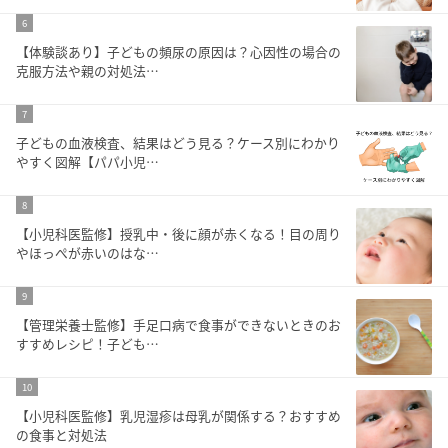
6
【体験談あり】子どもの頻尿の原因は？心因性の場合の
克服方法や親の対処法…
7
子どもの血液検査、結果はどう見る？ケース別にわかり
やすく図解【パパ小児…
8
【小児科医監修】授乳中・後に顔が赤くなる！目の周り
やほっぺが赤いのはな…
9
【管理栄養士監修】手足口病で食事ができないときのお
すすめレシピ！子ども…
10
【小児科医監修】乳児湿疹は母乳が関係する？おすすめ
の食事と対処法