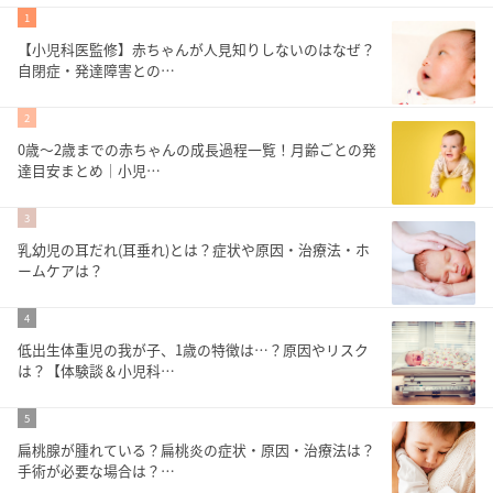
1
【小児科医監修】赤ちゃんが人見知りしないのはなぜ？
自閉症・発達障害との…
2
0歳〜2歳までの赤ちゃんの成長過程一覧！月齢ごとの発
達目安まとめ｜小児…
3
乳幼児の耳だれ(耳垂れ)とは？症状や原因・治療法・ホ
ームケアは？
4
低出生体重児の我が子、1歳の特徴は…？原因やリスク
は？【体験談＆小児科…
5
扁桃腺が腫れている？扁桃炎の症状・原因・治療法は？
手術が必要な場合は？…