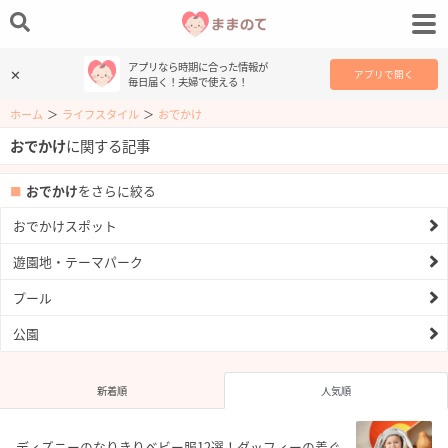
アプリなら時期に合った情報が
✕
アプリで開く
毎日届く！夫婦で使える！
ホーム
＞
ライフスタイル
＞
おでかけ
おでかけ
に関する記事
おでかけ
をさらに絞る
おでかけスポット
遊園地・テーマパーク
プール
公園
新着順
人気順
ディズニーのなりきりベビー服12選！ダッフィーの着ぐ