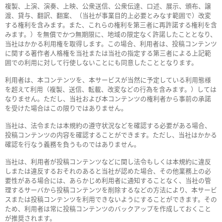
複製、上演、演奏、上映、公衆送信、公衆伝達、口述、展示、頒布、譲
渡、貸与、翻訳、翻案、（当社が事業目的上必要とみなす範囲で）改変
する権利を含みます。また、これらの権利を第三者に再許諾する権利を含
みます。）を無償でかつ無期限に、地域の限定なく許諾したこととなり、
当社はかかる利用権を取得します。この場合、利用者は、投稿コンテンツ
に関する著作者人格権を当社または当社の指定する第三者による上記範
囲での利用に対して行使しないことにも同意したこととなります。
利用者は、本コンテンツを、本サービスが当然に予定している利用態様
を超えて利用（複製、送信、転載、改変などの行為を含みます。）しては
なりません。ただし、当社および本コンテンツの権利者から事前の承諾
を受けた場合はこの限りではありません。
当社は、法令または本規約の遵守状況などを確認する必要がある場合、
投稿コンテンツの内容を確認することができます。ただし、当社はかかる
確認を行なう義務を負うものではありません。
当社は、利用者が投稿コンテンツなどに関し法令もしくは本規約に違反
しまたは違反するおそれのあると当社が認めた場合、その他業務上の必
要性がある場合には、あらかじめ利用者に通知することなく、当社の管
理するサーバから投稿コンテンツを削除するなどの方法により、本サービ
スまたは投稿コンテンツを利用できないようにすることができます。その
ため、利用者は常に投稿コンテンツのバックアップを作成しておくこと
が推奨されます。