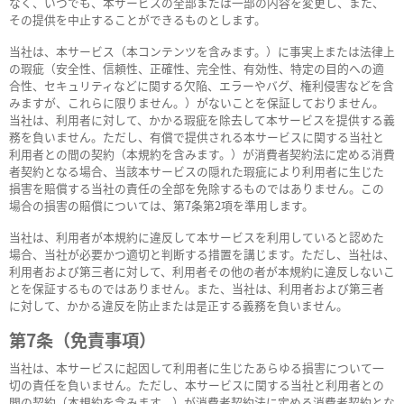
なく、いつでも、本サービスの全部または一部の内容を変更し、また、
その提供を中止することができるものとします。
当社は、本サービス（本コンテンツを含みます。）に事実上または法律上
の瑕疵（安全性、信頼性、正確性、完全性、有効性、特定の目的への適
合性、セキュリティなどに関する欠陥、エラーやバグ、権利侵害などを含
みますが、これらに限りません。）がないことを保証しておりません。
当社は、利用者に対して、かかる瑕疵を除去して本サービスを提供する義
務を負いません。ただし、有償で提供される本サービスに関する当社と
利用者との間の契約（本規約を含みます。）が消費者契約法に定める消費
者契約となる場合、当該本サービスの隠れた瑕疵により利用者に生じた
損害を賠償する当社の責任の全部を免除するものではありません。この
場合の損害の賠償については、第7条第2項を準用します。
当社は、利用者が本規約に違反して本サービスを利用していると認めた
場合、当社が必要かつ適切と判断する措置を講じます。ただし、当社は、
利用者および第三者に対して、利用者その他の者が本規約に違反しないこ
とを保証するものではありません。また、当社は、利用者および第三者
に対して、かかる違反を防止または是正する義務を負いません。
第7条（免責事項）
当社は、本サービスに起因して利用者に生じたあらゆる損害について一
切の責任を負いません。ただし、本サービスに関する当社と利用者との
間の契約（本規約を含みます。）が消費者契約法に定める消費者契約とな