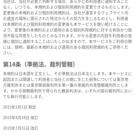
当社は、当社が必要と判断する場合、あらかじめ利用者に通知すること
なく、いつでも、本規約および個別利用規約を変更できるものとします。
変更後の本規約および個別利用規約は、当社が運営するウェブサイト内
の適宜の場所に掲示された時点からその効力を生じるものとし、利用者
は本規約および個別利用規約の変更後も本サービスを使い続けることに
より、変更後の本規約および適用のある個別利用規約に対する有効かつ取
消不能な同意をしたものとみなされます。かかる変更の内容を利用者の皆
様に個別に通知することはいたしかねますので、本サービスをご利用の際
には、随時、最新の本規約および適用のある個別利用規約をご参照くだ
さい。
第14条（準拠法、裁判管轄）
本規約は日本語を正文とし、その準拠法は日本法とします。本サービスに
起因または関連して利用者と当社との間に生じた紛争については東京地
方裁判所または東京簡易裁判所を第一審の専属的合意管轄裁判所としま
す。かかる管轄裁判所で得られた勝訴判決は、いずれの国の裁判所におい
ても執行可能とします。
2015年2月1日 制定
2015年4月18日 改訂
2015年7月31日 改訂