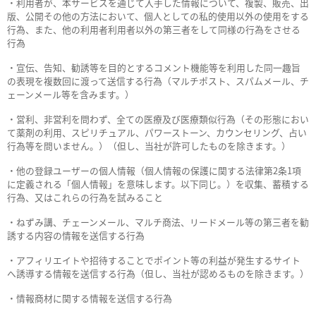
・利用者が、本サービスを通じて入手した情報について、複製、販売、出
版、公開その他の方法において、個人としての私的使用以外の使用をする
行為、また、他の利用者利用者以外の第三者をして同様の行為をさせる
行為
・宣伝、告知、勧誘等を目的とするコメント機能等を利用した同一趣旨
の表現を複数回に渡って送信する行為（マルチポスト、スパムメール、チ
ェーンメール等を含みます。）
・営利、非営利を問わず、全ての医療及び医療類似行為（その形態におい
て薬剤の利用、スピリチュアル、パワーストーン、カウンセリング、占い
行為等を問いません。）（但し、当社が許可したものを除きます。）
・他の登録ユーザーの個人情報（個人情報の保護に関する法律第2条1項
に定義される「個人情報」を意味します。以下同じ。）を収集、蓄積する
行為、又はこれらの行為を試みること
・ねずみ講、チェーンメール、マルチ商法、リードメール等の第三者を勧
誘する内容の情報を送信する行為
・アフィリエイトや招待することでポイント等の利益が発生するサイト
へ誘導する情報を送信する行為（但し、当社が認めるものを除きます。）
・情報商材に関する情報を送信する行為