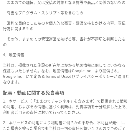
ままのての趣旨、又は投稿の対象となる施設や商品と関係のないもの
有害なプログラム・スクリプト等を含むもの
営利を目的としたものや個人的な売買・譲渡を持ちかける内容、宣伝
行為に関するもの
その他、ままのての管理運営を妨げる等、当社が不適切と判断したも
の
4．地図情報
当社は、掲載された施設の所在地にかかる地図情報に関してはいかなる
保証もいたしません。なお、地図情報はGoogle Inc．より提供され、
Google Inc．にて定めるTerms of Use及びプライバシーポリシーが適用と
なります。
記事・動画に関する免責事項
1．本サービス（「ままのてチャンネル」を含みます）で提供される情報
の利用、およびその情報に基づく判断は、免責事項を十分理解した上で、
利用者ご自身の責任において行ってください。
2．本サービスの利用により利用者に何らかの不都合、不利益が発生し、
また損害を被った場合でも当社は一切の責任を負いませんので予めご了