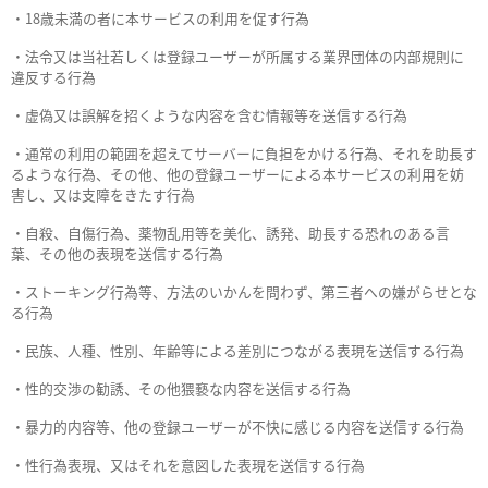
・18歳未満の者に本サービスの利用を促す行為
・法令又は当社若しくは登録ユーザーが所属する業界団体の内部規則に
違反する行為
・虚偽又は誤解を招くような内容を含む情報等を送信する行為
・通常の利用の範囲を超えてサーバーに負担をかける行為、それを助長す
るような行為、その他、他の登録ユーザーによる本サービスの利用を妨
害し、又は支障をきたす行為
・自殺、自傷行為、薬物乱用等を美化、誘発、助長する恐れのある言
葉、その他の表現を送信する行為
・ストーキング行為等、方法のいかんを問わず、第三者への嫌がらせとな
る行為
・民族、人種、性別、年齢等による差別につながる表現を送信する行為
・性的交渉の勧誘、その他猥褻な内容を送信する行為
・暴力的内容等、他の登録ユーザーが不快に感じる内容を送信する行為
・性行為表現、又はそれを意図した表現を送信する行為