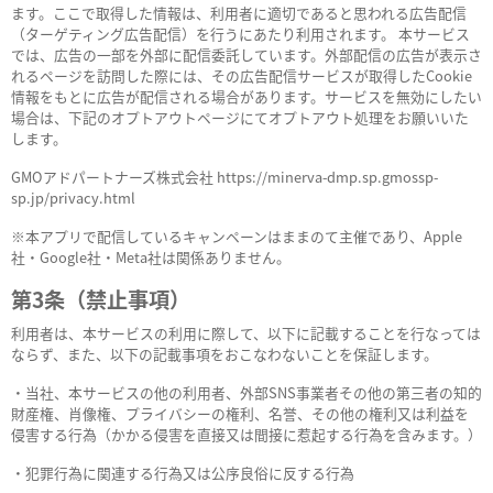
ます。ここで取得した情報は、利用者に適切であると思われる広告配信
（ターゲティング広告配信）を行うにあたり利用されます。 本サービス
では、広告の一部を外部に配信委託しています。外部配信の広告が表示さ
れるページを訪問した際には、その広告配信サービスが取得したCookie
情報をもとに広告が配信される場合があります。サービスを無効にしたい
場合は、下記のオプトアウトページにてオプトアウト処理をお願いいた
します。
GMOアドパートナーズ株式会社 https://minerva-dmp.sp.gmossp-
sp.jp/privacy.html
※本アプリで配信しているキャンペーンはままのて主催であり、Apple
社・Google社・Meta社は関係ありません。
第3条（禁止事項）
利用者は、本サービスの利用に際して、以下に記載することを行なっては
ならず、また、以下の記載事項をおこなわないことを保証します。
・当社、本サービスの他の利用者、外部SNS事業者その他の第三者の知的
財産権、肖像権、プライバシーの権利、名誉、その他の権利又は利益を
侵害する行為（かかる侵害を直接又は間接に惹起する行為を含みます。）
・犯罪行為に関連する行為又は公序良俗に反する行為