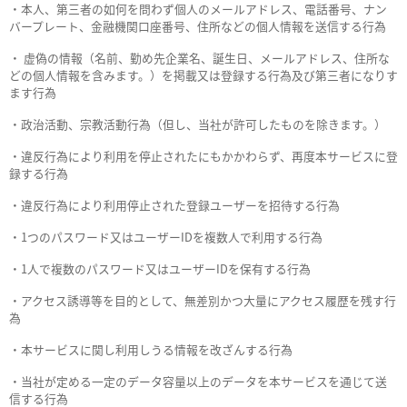
・本人、第三者の如何を問わず個人のメールアドレス、電話番号、ナン
バープレート、金融機関口座番号、住所などの個人情報を送信する行為
・ 虚偽の情報（名前、勤め先企業名、誕生日、メールアドレス、住所な
どの個人情報を含みます。）を掲載又は登録する行為及び第三者になりす
ます行為
・政治活動、宗教活動行為（但し、当社が許可したものを除きます。）
・違反行為により利用を停止されたにもかかわらず、再度本サービスに登
録する行為
・違反行為により利用停止された登録ユーザーを招待する行為
・1つのパスワード又はユーザーIDを複数人で利用する行為
・1人で複数のパスワード又はユーザーIDを保有する行為
・アクセス誘導等を目的として、無差別かつ大量にアクセス履歴を残す行
為
・本サービスに関し利用しうる情報を改ざんする行為
・当社が定める一定のデータ容量以上のデータを本サービスを通じて送
信する行為