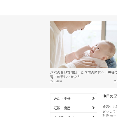
パパの育児参加は当たり前の時代へ｜夫婦
育ての新しいかたち
271 view
t
注目の記
妊活・不妊
妊娠中も
妊娠・出産
安心して
3430 view