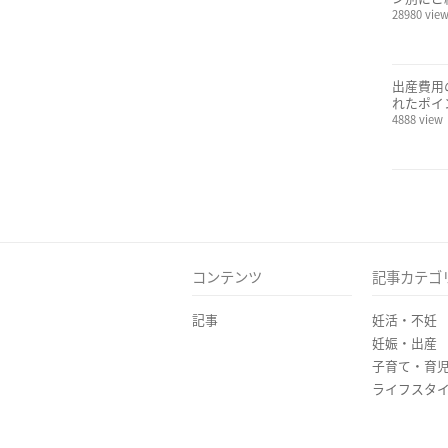
28980 vie
出産費用
れたポイ
4888 view
コンテンツ
記事カテゴ
記事
妊活・不妊
妊娠・出産
子育て・育
ライフスタ