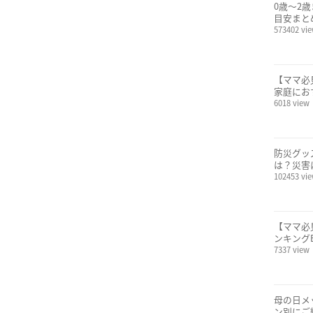
0歳〜2
目安まと
573402 vi
【ママ必
家庭にお
6018 view
防災グッ
は？災害
102453 vi
【ママ必
ンキングB
7337 view
母の日メ
ン別にご