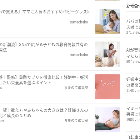
新着記
zonで買える】ママに人気のおすすめベビーグッズ5
パパの
w
tomachako
夫婦で
271 vie
の新潮流】SNSで広がる子どもの教育情報共有の
用法
AIが
tomachako
マたち
807 vie
養士監修】葉酸サプリを徹底比較！妊娠中・妊活
妊娠中
したい栄養素を選ぶポイント
の相談
ew
ままのて編集部
1148 vi
マミー
一覧！数え方や赤ちゃんの大きさは？妊婦さんの
悪感に
化と成長のまとめ
1903 vi
iew
ままのて編集部
自転車