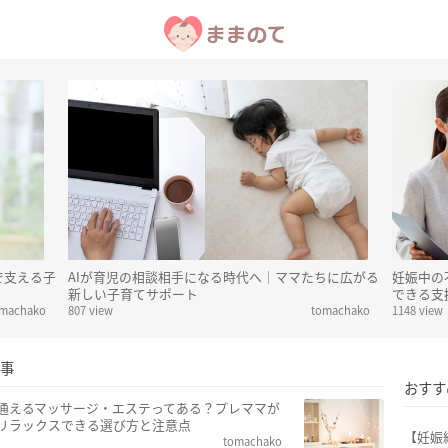
で支える子
AIが育児の相談相手になる時代へ｜ママたちに広がる
妊娠中の
新しい子育てサポート
できる支
omachako
807 view
tomachako
1148 view
事
おすす
通えるマッサージ・エステってある？プレママが
リラックスできる選び方と注意点
【妊娠
tomachako