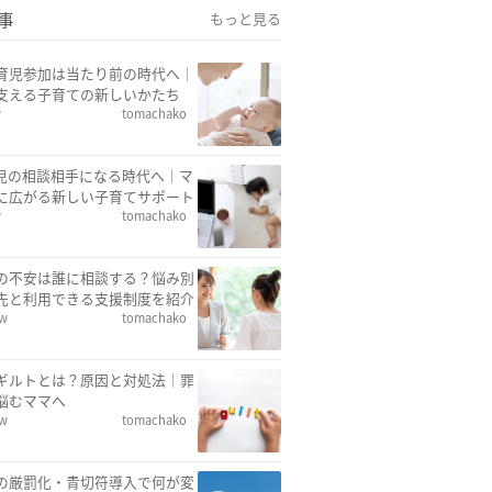
事
もっと見る
育児参加は当たり前の時代へ｜
支える子育ての新しいかたち
w
tomachako
育児の相談相手になる時代へ｜マ
に広がる新しい子育てサポート
w
tomachako
の不安は誰に相談する？悩み別
先と利用できる支援制度を紹介
ew
tomachako
ギルトとは？原因と対処法｜罪
悩むママへ
ew
tomachako
の厳罰化・青切符導入で何が変