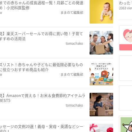
歳までの赤ちゃんの成長過程一覧！月齢ごとの発達
わった
め｜小児科医監修
2363 vi
ew
ままのて編集部
見】楽天スーパーセールでお得に買い物！子育て
すすめの活用法
tomachako
ズリスト！赤ちゃんや子どもに最低限必要なもの
に役立つおすすめ商品も紹介
ew
ままのて編集部
見】Amazonで買える！お米＆食費節約アイテムラ
EST5
tomachako
ッセージの文例20選！義母・実母・英語などシー
紹介！