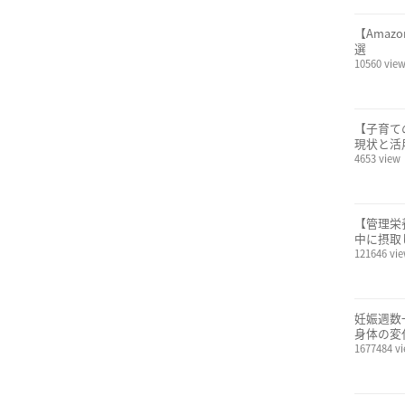
【Ama
選
10560 vie
【子育て
現状と活
4653 view
【管理栄
中に摂取
121646 vi
妊娠週数
身体の変
1677484 v