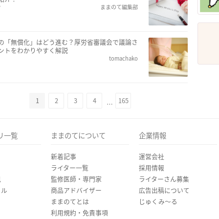
w
ままのて編集部
の「無償化」はどう進む？厚労省審議会で議論さ
ントをわかりやすく解説
tomachako
1
2
3
4
165
…
リ一覧
ままのてについて
企業情報
新着記事
運営会社
ライター一覧
採用情報
児
監修医師・専門家
ライターさん募集
イル
商品アドバイザー
広告出稿について
ままのてとは
じゅくみ〜る
利用規約・免責事項