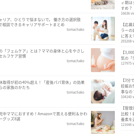
ィ期は
すめ？
16636 v
ャリア、ひとりで悩まないで。 働き方の選択肢
で相談できるキャリアサポートまとめ
【応募
tomachako
ラーの
に答え
293208 
の「フェムケア」とは？ママの身体と心をやさし
【3,0
セルフケア習慣
気の「
tomachako
127975 
【3分
休取得が初の40％超え！「産後パパ育休」の効果
妊娠お
らの家族のかたち
事なの
tomachako
104140 
【管理
児中ママにおすすめ！Amazonで買える便利＆かわ
比較！
ーグッズ8選
養素を
tomachako
121646 