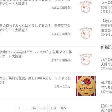
ラーの
アンケート大調査！
に答え
w
ままのて編集部
293211 
【3分
7週の時ってみんなはどうしてるの？」先輩ママの
妊娠お
アンケート大調査！
事なの
w
ままのて編集部
104143 
新着記
週の時ってみんなはどうしてるの？」先輩ママの体
ンケート大調査！
パパの
w
ままのて編集部
夫婦で
277 vie
べる。無料で託児。楽しいIKEAスモーランドに行
う！
AIが
w
うちゃこたん
マたち
817 vie
妊娠中
1
162
163
164
165
…
の相談