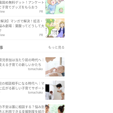
歯固め無料ゲット！アンケート
て子育てグッズをもらおう
view
PR
で解決】マンガで解決！妊活・
悩み劇場：葉酸ってどうして大
？
view
PR
事
もっと見る
育児参加は当たり前の時代へ｜
支える子育ての新しいかたち
w
tomachako
育児の相談相手になる時代へ｜マ
に広がる新しい子育てサポート
w
tomachako
の不安は誰に相談する？悩み別
先と利用できる支援制度を紹介