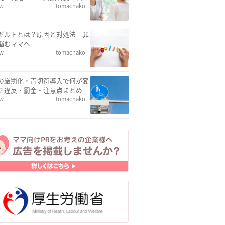
ew
tomachako
ギルトとは？原因と対処法｜罪
悩むママへ
ew
tomachako
の厳罰化・青切符導入で何が変
？違反・罰金・注意点まとめ
ew
tomachako