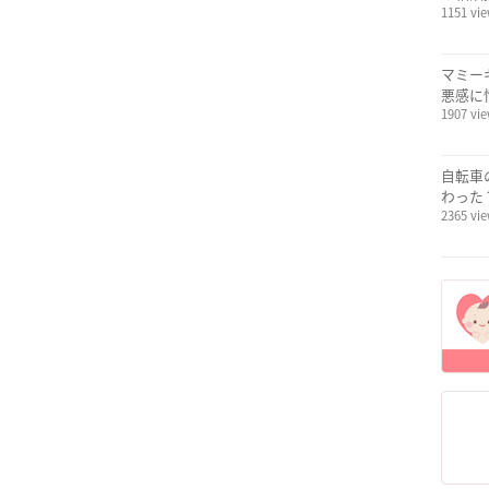
1151 vi
マミー
悪感に
1907 vi
自転車
わった
2365 vi