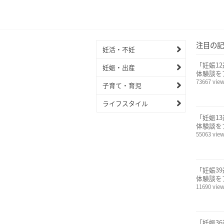
注目の記
妊活・不妊
「妊娠1
妊娠・出産
体験談を
73667 vie
子育て・育児
ライフスタイル
「妊娠1
体験談を
55063 vie
「妊娠3
体験談を
11690 vie
「妊娠3