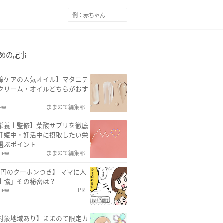
めの記事
線ケアの人気オイル】マタニテ
クリーム・オイルどちらがおす
iew
ままのて編集部
栄養士監修】葉酸サプリを徹底
妊娠中・妊活中に摂取したい栄
選ぶポイント
view
ままのて編集部
00円のクーポンつき】 ママに人
生協」その秘密は？
view
PR
対象地域あり】ままのて限定カ