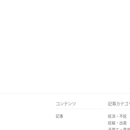
コンテンツ
記事カテゴ
記事
妊活・不妊
妊娠・出産
子育て・育