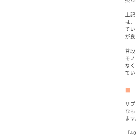
上記
は、
てい
が良
普段
モノ
なく
てい
サプ
なも
ます
「4