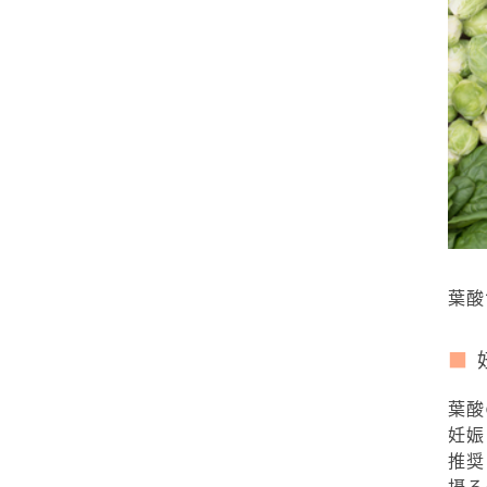
葉酸
葉酸
妊娠
推奨
摂る