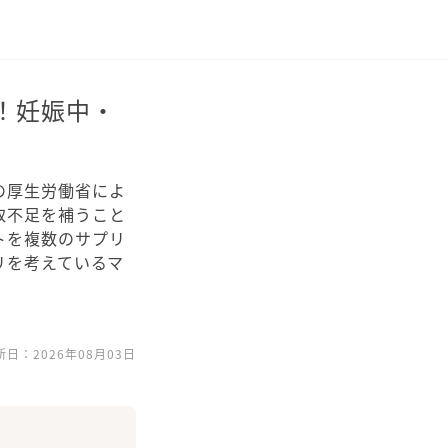
！妊娠中・
の厚生労働省によ
取不足を補うこと
トを複数のサプリ
リを考えているマ
新日：
2026年08月03日