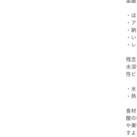
葉酸
・ほ
・ア
・納
・い
・レ
残念
水溶
性ビ
・水
・熱
食材
酸の
や果
すよ