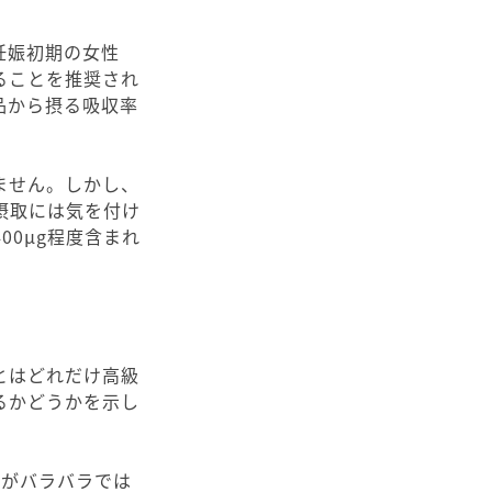
妊娠初期の女性
ることを推奨され
品から摂る吸収率
ません。しかし、
摂取には気を付け
0μg程度含まれ
とはどれだけ高級
るかどうかを示し
質がバラバラでは