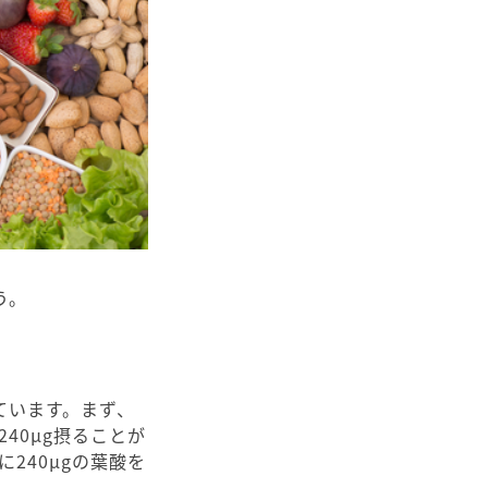
う。
ています。まず、
40μg摂ることが
240μgの葉酸を