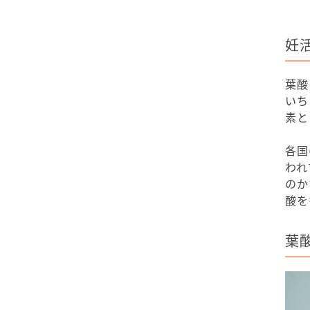
妊
葉酸
いち
素と
各国
われ
のか
酸を
葉