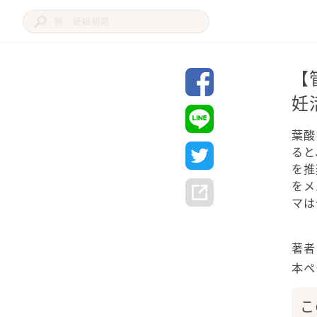
【
妊
葉酸
ると
を推
をメ
マは
著者
本ペ
こ