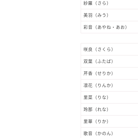
紗羅（さら）
美羽（みう）
彩音（あやね・あお）
咲良（さくら）
双葉（ふたば）
芹香（せりか）
凛花（りんか）
里菜（りな）
玲那（れな）
里華（りか）
歌音（かのん）