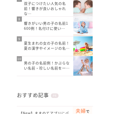
双子につけたい人気の名
前！響きが良いおしゃれ
な…
響きがいい男の子の名前1
600例！名付けに使い…
夏生まれの女の子の名前！
夏の漢字やイメージの名…
男の子の名前例！かぶらな
い名前・珍しい名前を一…
おすすめ記事
PR
【New】ままのてアプリにパ