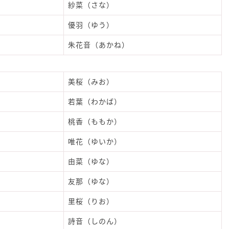
紗菜（さな）
優羽（ゆう）
朱花音（あかね）
美桜（みお）
若葉（わかば）
桃香（ももか）
唯花（ゆいか）
由菜（ゆな）
友那（ゆな）
里桜（りお）
詩音（しのん）