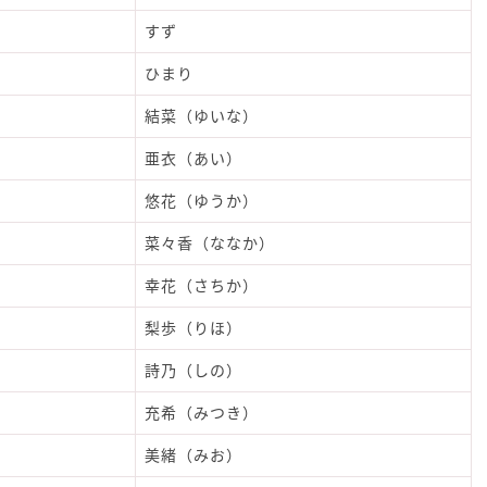
すず
ひまり
結菜（ゆいな）
亜衣（あい）
悠花（ゆうか）
菜々香（ななか）
幸花（さちか）
梨歩（りほ）
詩乃（しの）
充希（みつき）
美緒（みお）