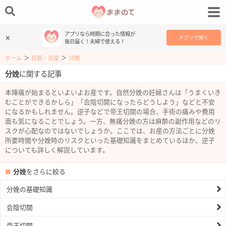
アプリなら時期に合った情報が
✕
アプリで開く
毎日届く！夫婦で使える！
ホーム
＞
妊娠・出産
＞
分娩
分娩
に関する記事
本陣痛が始まるといよいよお産です。自然分娩の妊婦さんは「うまくいき
むことができるかしら」「会陰切開になったらどうしよう」などと不安
になるかもしれません。逆子などで帝王切開の場合、手術の痛みや費用
面も気になることでしょう。一方、無痛分娩の方は麻酔の副作用などのリ
スクが心配なのではないでしょうか。ここでは、お産の方法ごとに分娩
所要時間や分娩時のリスクといった基礎知識をまとめているほか、逆子
についても詳しく解説しています。
分娩
をさらに絞る
分娩の基礎知識
会陰切開
帝王切開