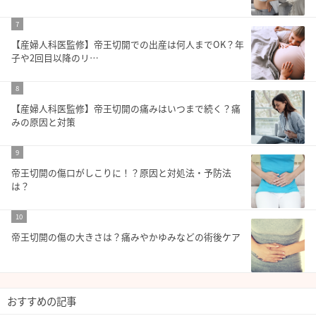
7
【産婦人科医監修】帝王切開での出産は何人までOK？年
子や2回目以降のリ…
8
【産婦人科医監修】帝王切開の痛みはいつまで続く？痛
みの原因と対策
9
帝王切開の傷口がしこりに！？原因と対処法・予防法
は？
10
帝王切開の傷の大きさは？痛みやかゆみなどの術後ケア
おすすめの記事