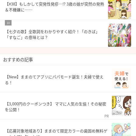
【#38】もしかして突発性発疹…⁉︎ 3歳の娘が突然の発熱
＆不機嫌に……
10
【七夕の歌】全歌詞をわかりやすく紹介！「のきば」
「すなご」の意味とは？
おすすめの記事
【New】ままのてアプリにパパモード誕生！夫婦で使え
る！
【3,000円のクーポンつき】 ママに人気の生協！その秘密
を公開！
PR
【応募対象地域あり】ままのて限定カラーの歯固め無料ゲ