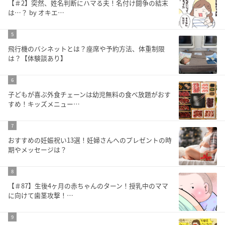
【＃2】突然、姓名判断にハマる夫！名付け闘争の結末
は…？ by オキエ…
5
飛行機のバシネットとは？座席や予約方法、体重制限
は？【体験談あり】
6
子どもが喜ぶ外食チェーンは幼児無料の食べ放題がおす
すめ！キッズメニュー…
7
おすすめの妊娠祝い13選！妊婦さんへのプレゼントの時
期やメッセージは？
8
【＃87】生後4ヶ月の赤ちゃんのターン！授乳中のママ
に向けて歯茎攻撃！…
9