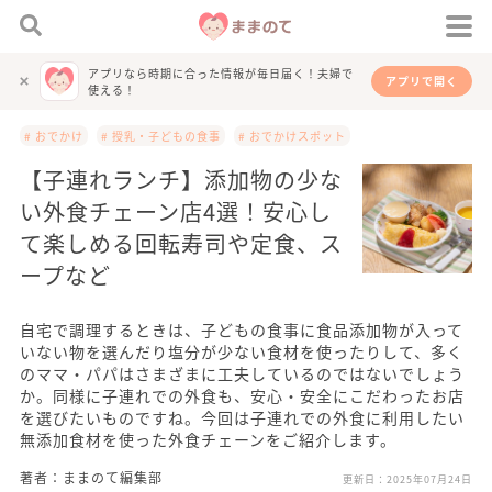
アプリなら時期に合った情報が毎日届く！夫婦で
アプリで開く
使える！
# おでかけ
# 授乳・子どもの食事
# おでかけスポット
【子連れランチ】添加物の少な
い外食チェーン店4選！安心し
て楽しめる回転寿司や定食、ス
ープなど
自宅で調理するときは、子どもの食事に食品添加物が入って
いない物を選んだり塩分が少ない食材を使ったりして、多く
のママ・パパはさまざまに工夫しているのではないでしょう
か。同様に子連れでの外食も、安心・安全にこだわったお店
を選びたいものですね。今回は子連れでの外食に利用したい
無添加食材を使った外食チェーンをご紹介します。
著者：ままのて編集部
更新日：
2025年07月24日