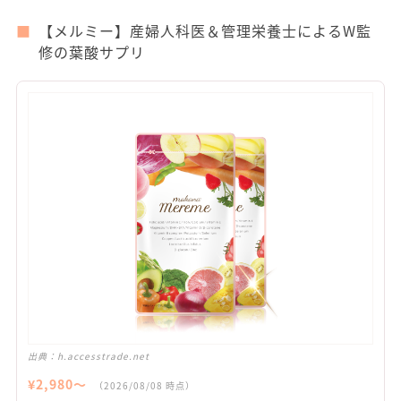
【メルミー】産婦人科医＆管理栄養士によるW監
修の葉酸サプリ
出典：
h.accesstrade.net
¥
2,980
〜
（
2026/08/08
時点）