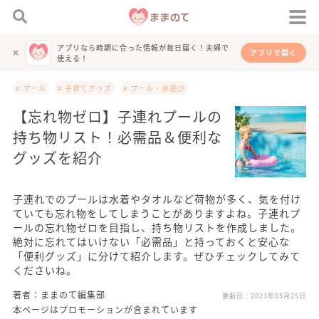
アプリなら時期に合った情報が毎日届く！夫婦で
アプリで開く
使える！
# プール
# 子育てグッズ
# プール・水遊び
【忘れ物ゼロ】子連れプールの
持ち物リスト！必需品＆便利な
グッズを紹介
子連れでのプールは水着やタオルなど荷物が多く、気を付け
ていても忘れ物をしてしまうことがありますよね。子連れプ
ールの忘れ物ゼロを目指し、持ち物リストを作成しました。
絶対に忘れてはいけない「必需品」と持っておくと安心な
「便利グッズ」に分けて紹介します。ぜひチェックしてみて
くださいね。
著者：ままのて編集部
更新日：
2023年05月25日
本ページはプロモーションが含まれています