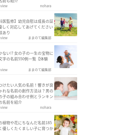
名前も紹介
 view
nohara
科医監修】幼児自慰は成長の証
優しく対応してあげてください
談あり
 view
ままのて編集部
かない!? 女の子の一生の宝物に
文字の名前550例一覧【体験
 view
ままのて編集部
つけたい人気の名前！響きが良
ゃれな名前の創作方法は？男の
の子の組み合わせ例とランキン
の名前を紹介
 view
nohara
の植物や花にちなんだ名前185
く優しくたくましい子に育つか