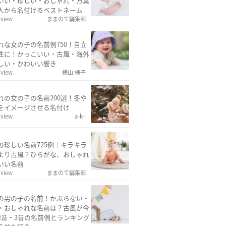
いい・珍しい・おしゃれ・万葉
人から名付けるベストネーム
 view
ままのて編集部
れな女の子の名前例750！自立
性に！かっこいい・古風・海外
しい・かわいい響き
 view
横山 横子
れの女の子の名前200選！冬や
をイメージさせる名付け
 view
a-k-i
の珍しい名前725例｜キラキラ
より古風？ひらがな、おしゃれ
いい名前
 view
ままのて編集部
の男の子の名前！かぶらない・
・おしゃれな名前は？古風が今
2音・3音の名前例とランキング