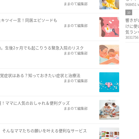
ままのて編集部
968451 
10
たキツイ一言！同居エピソードも
響きが
ままのて編集部
けに使
気ラン
3031756
力。生後2ヶ月でも起こりうる緊急入院のリスク
ままのて編集部
自覚症状はある？知っておきたい症状と治療法
ままのて編集部
選！ママに人気のおしゃれ＆便利グッズ
ままのて編集部
 そんなママたちの願いを叶える便利なサービス