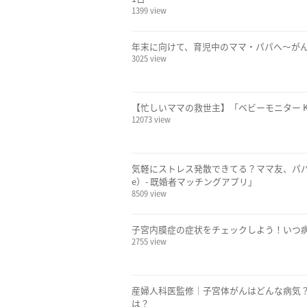
1399 view
年末に向けて、育児中のママ・パパへ～が
3025 view
【忙しいママの救世主】「ベビーモニター KX
12073 view
気軽にストレス発散できてる？ママ友、パパ
e）- 既婚者マッチングアプリ」
8509 view
子宮内膜症の症状をチェックしよう！いつ
2755 view
産婦人科医監修｜子宮体がんはどんな病気
は？