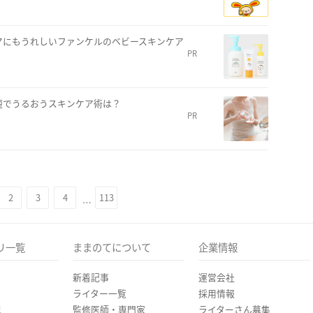
マにもうれしいファンケルのベビースキンケア
PR
短でうるおうスキンケア術は？
PR
2
3
4
113
…
リ一覧
ままのてについて
企業情報
新着記事
運営会社
ライター一覧
採用情報
児
監修医師・専門家
ライターさん募集