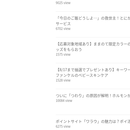
9025 view
「今日のご飯どうしよ…」の救世主！とにか
サービス
6702 view
【応募対象地域あり】ままのて限定カラー
ッズをもらおう
1575 view
【8/17まで抽選でプレゼントあり】キー
ファンケルのベビースキンケア
1528 view
ついに「つわり」の原因が解明！ホルモン
10084 view
ポイントサイト「ワラウ」の魅力は？ポイ
6275 view