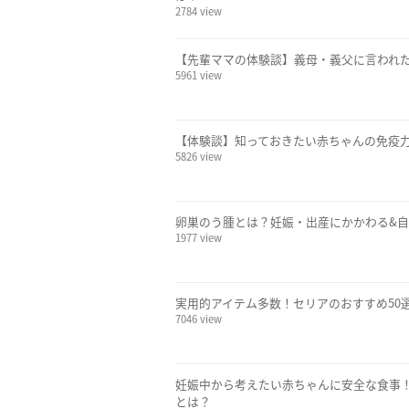
2784 view
【先輩ママの体験談】義母・義父に言われ
5961 view
【体験談】知っておきたい赤ちゃんの免疫
5826 view
卵巣のう腫とは？妊娠・出産にかかわる&
1977 view
実用的アイテム多数！セリアのおすすめ50
7046 view
妊娠中から考えたい赤ちゃんに安全な食事！
とは？