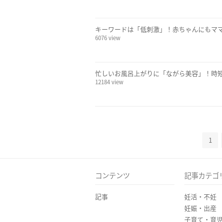
キーワードは「低刺激」！赤ちゃんにもマ
6076 view
忙しいお風呂上がりに「ながら美容」！時
12184 view
1
コンテンツ
記事カテゴ
記事
妊活・不妊
妊娠・出産
子育て・育