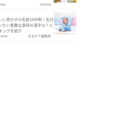
view
nohara
いい男の子の名前1600例！名付
いたい素敵な意味の漢字は？人
キングを紹介
 view
ままのて編集部