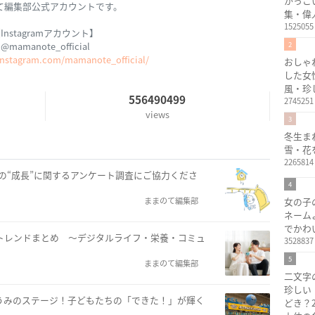
かっこ
て編集部公式アカウントです。
集・偉
1525055
Instagramアカウント】
@mamanote_official
2
instagram.com/mamanote_official/
おしゃ
した女
風・珍
556490499
2745251
views
3
冬生ま
雪・花
2265814
子さまの“成長”に関するアンケート調査にご協力くださ
4
ままのて編集部
女の子
ネーム
でかわ
新トレンドまとめ ～デジタルライフ・栄養・コミュ
3528837
5
ままのて編集部
二文字
珍しい
5うみのステージ！子どもたちの「できた！」が輝く
どき？