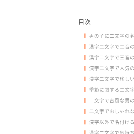
目次
男の子に二文字の
漢字二文字で二音
漢字二文字で三音
漢字二文字で人気
漢字二文字で珍し
季節に関する二文
二文字で古風な男
二文字でおしゃれ
漢字以外で名付け
漢字二文字で気持