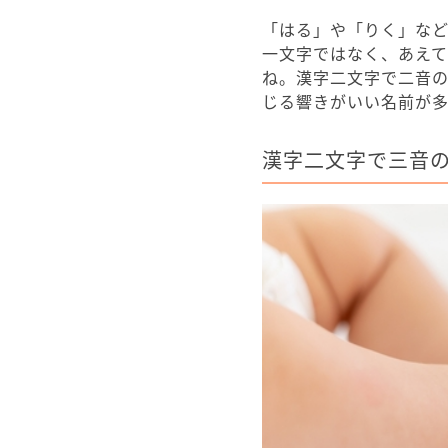
「はる」や「りく」な
一文字ではなく、あえ
ね。漢字二文字で二音
じる響きがいい名前が多
漢字二文字で三音