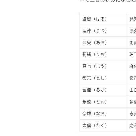
波留（はる）
見
理津（りつ）
凛
亜央（あお）
湖
莉緒（りお）
玲
真也（まや）
麻
都志（とし）
良
留佳（るか）
由
永遠（とわ）
多
奈雄（なお）
志
太倶（たく）
之