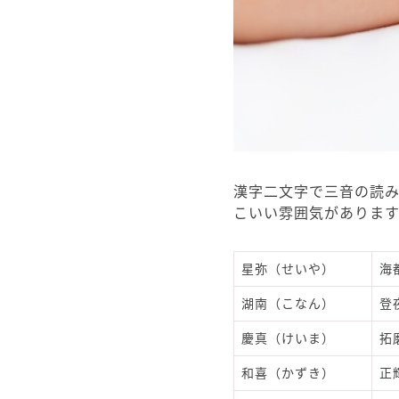
漢字二文字で三音の読
こいい雰囲気がありま
星弥（せいや）
海
湖南（こなん）
登
慶真（けいま）
拓
和喜（かずき）
正