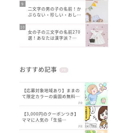
二文字の男の子の名前！か
ぶらない・珍しい・おし…
女の子の三文字の名前270
選！あなたは漢字派？…
おすすめ記事
PR
【応募対象地域あり】ままの
て限定カラーの歯固め無料…
PR
【3,000円のクーポンつき】
ママに人気の「生協…
PR