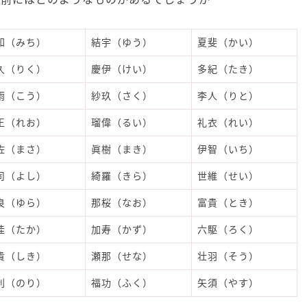
知（みち）
結宇（ゆう）
夏斐（かい）
久（りく）
慶伊（けい）
多紀（たき）
雨（こう）
紗玖（さく）
李人（りと）
王（れお）
瑠偉（るい）
礼衣（れい）
佐（まさ）
眞樹（まき）
伊智（いち）
司（よし）
綺羅（きら）
世維（せい）
良（ゆら）
那桜（なお）
富貴（とき）
佳（たか）
加寿（かず）
六駆（ろく）
貴（しき）
瀬那（せな）
壮羽（そう）
利（のり）
福功（ふく）
矢須（やす）