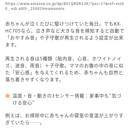
https://www.amazon.co.jp/dp/B07QR8RZJH/?psc=1?&ref=xxx6
0_-edi-al00-_250829mamanote
赤ちゃんが泣くたびに駆けつけていた毎日。でもKX-
HC705なら、泣き声など大きな音を検知すると自動で
「おやすみ音」や子守歌が再生されるよう設定が出来
ます。
再生される音は5種類（胎内音、心音、ホワイトノイ
ズ、波音、雨音）＋子守歌。ママのお腹の中の音に似
た「安心感」を与えてくれるため、赤ちゃんも自然と
落ち着きやすくなります。
温度・音・動きの3センサー搭載：家事中も“気づ
ける安心”
例えば、お掃除中に赤ちゃんの寝室の室温が上がりす
ぎていたら……。