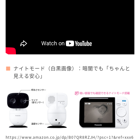
ナイトモード（白黒画像）：暗闇でも「ちゃんと
見える安心」
https://www.amazon.co.jp/dp/B07QR8RZJH/?psc=1?&ref=xxx6