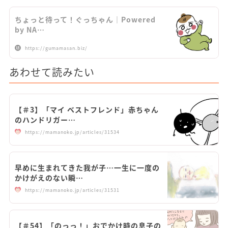
ちょっと待って！ぐっちゃん｜Powered
by NA…
https://gumamasan.biz/
あわせて読みたい
【＃3】「マイ ベストフレンド」赤ちゃん
のハンドリガー…
https://mamanoko.jp/articles/31534
早めに生まれてきた我が子…一生に一度の
かけがえのない瞬…
https://mamanoko.jp/articles/31531
【＃54】「のっっ！」おでかけ時の息子の