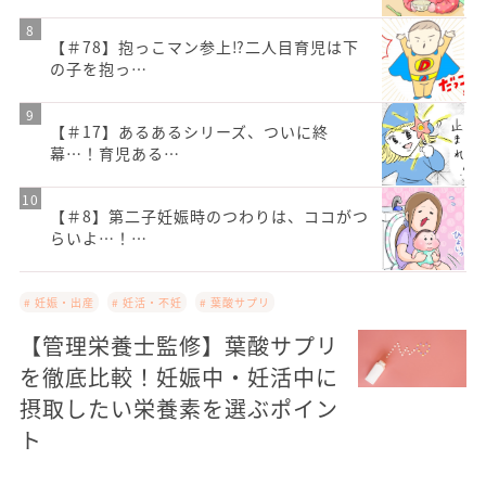
【＃78】抱っこマン参上⁉二人目育児は下
の子を抱っ…
【＃17】あるあるシリーズ、ついに終
幕…！育児ある…
【＃8】第二子妊娠時のつわりは、ココがつ
らいよ…！…
# 妊娠・出産
# 妊活・不妊
# 葉酸サプリ
【管理栄養士監修】葉酸サプリ
を徹底比較！妊娠中・妊活中に
摂取したい栄養素を選ぶポイン
ト