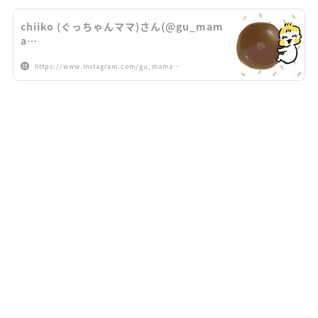
chiiko (ぐっちゃんママ)さん(@gu_mam
a…
https://www.instagram.com/gu_mama…