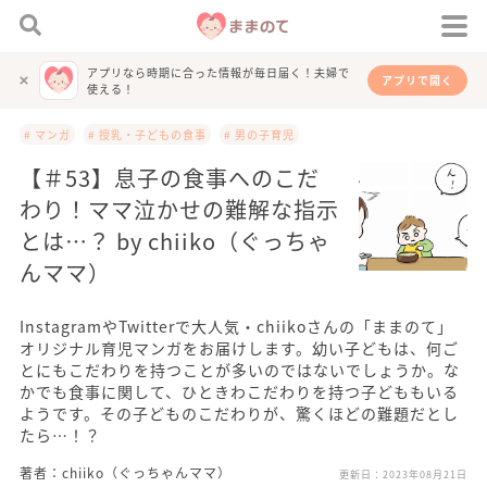
アプリなら時期に合った情報が毎日届く！夫婦で
アプリで開く
使える！
# マンガ
# 授乳・子どもの食事
# 男の子育児
【＃53】息子の食事へのこだ
わり！ママ泣かせの難解な指示
とは…？ by chiiko（ぐっちゃ
んママ）
InstagramやTwitterで大人気・chiikoさんの「ままのて」
オリジナル育児マンガをお届けします。幼い子どもは、何ご
とにもこだわりを持つことが多いのではないでしょうか。な
かでも食事に関して、ひときわこだわりを持つ子どももいる
ようです。その子どものこだわりが、驚くほどの難題だとし
たら…！？
著者：chiiko（ぐっちゃんママ）
更新日：
2023年08月21日