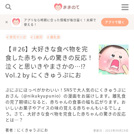
アプリなら時期に合った情報が毎日届く！夫婦で
アプリで開く
使える！
# 育児マンガ
# 1歳児
# 離乳食
【＃26】大好きな食べ物を完
食した赤ちゃんの驚きの反応！
泣くと思いきやまさかの…⁉
Vol.2 by にくきゅうぷにお
ぷにぷにほっぺがかわいい！SNSで大人気のにくきゅうぷに
おさん（@nikukyupunio）の漫画をお届けします。離乳食
の完了期頃になると、赤ちゃんの食事の幅も広がります。お
いしいお菓子やアイスの味の覚える赤ちゃんもいるでしょ
う。さて、大好きな食べ物を完食した赤ちゃんの驚きの反応
とは…？
著者：にくきゅうぷにお
更新日：
2023年09月19日