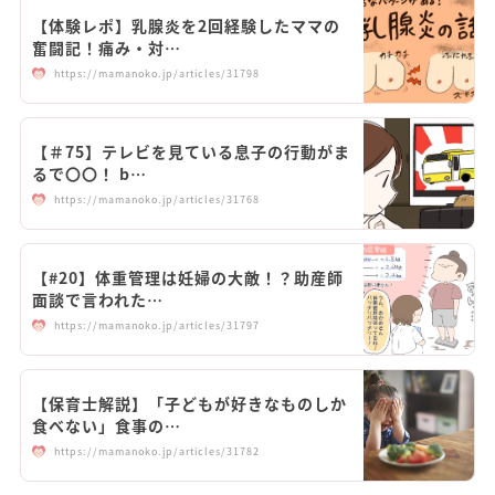
【体験レポ】乳腺炎を2回経験したママの
奮闘記！痛み・対…
https://mamanoko.jp/articles/31798
【＃75】テレビを見ている息子の行動がま
るで〇〇！ b…
https://mamanoko.jp/articles/31768
【#20】体重管理は妊婦の大敵！？助産師
面談で言われた…
https://mamanoko.jp/articles/31797
【保育士解説】「子どもが好きなものしか
食べない」食事の…
https://mamanoko.jp/articles/31782