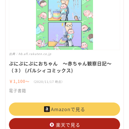
出典：
hb.afl.rakuten.co.jp
ぷにぷにぷにおちゃん ～赤ちゃん観察日記～
（３） (パルシィコミックス)
￥1,100〜
（2020/11/17 時点）
電子書籍
Amazonで見る
楽天で見る