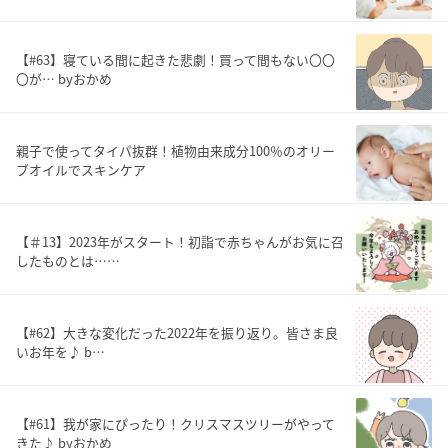
【#63】寝ている間に起きた悲劇！買って間もない〇〇
〇が… byおかめ
親子で使ってタイパ抜群！植物由来成分100％のオリー
ブオイルでスキンケア
【＃13】2023年がスタート！初詣で赤ちゃんがお気に召
したものとは……
【#62】大きな変化だった2022年を振り返り。皆さま良
いお年を♪ b…
【#61】我が家にぴったり！クリスマスツリーがやって
きた♪ byおかめ