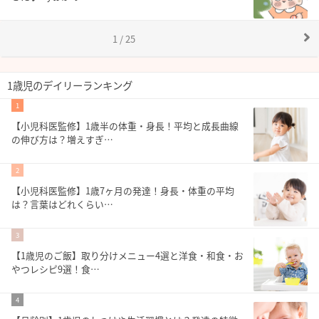
1 / 25
1歳児のデイリーランキング
1
【小児科医監修】1歳半の体重・身長！平均と成長曲線
の伸び方は？増えすぎ…
2
【小児科医監修】1歳7ヶ月の発達！身長・体重の平均
は？言葉はどれくらい…
3
【1歳児のご飯】取り分けメニュー4選と洋食・和食・お
やつレシピ9選！食…
4