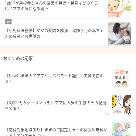
1歳11ヶ月の赤ちゃんの言葉の発達・発育はどのくら
い？ママの気になる疑…
10
【小児科医監修】ママの疑問を解消！1歳8ヶ月の赤ちゃ
んの成長とお世話の…
おすすめの記事
【New】ままのてアプリにパパモード誕生！夫婦で使え
る！
【3,000円のクーポンつき】 ママに人気の生協！その秘密
を公開！
PR
【応募対象地域あり】ままのて限定カラーの歯固め無料ゲ
ット！アンケートに…