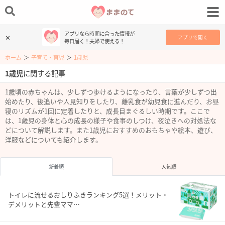
アプリなら時期に合った情報が
✕
アプリで開く
毎日届く！夫婦で使える！
ホーム
＞
子育て・育児
＞
1歳児
1歳児
に関する記事
1歳頃の赤ちゃんは、少しずつ歩けるようになったり、言葉が少しずつ出
始めたり、後追いや人見知りをしたり、離乳食が幼児食に進んだり、お昼
寝のリズムが1回に定着したりと、成長目まぐるしい時期です。ここで
は、1歳児の身体と心の成長の様子や食事のしつけ、夜泣きへの対処法な
どについて解説します。また1歳児におすすめのおもちゃや絵本、遊び、
洋服などについても紹介します。
新着順
人気順
トイレに流せるおしりふきランキング5選！メリット・
デメリットと先輩ママ…