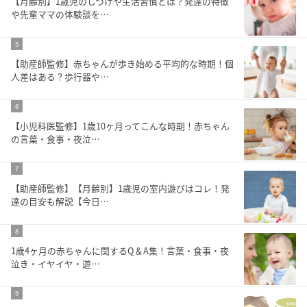
【月齢別】1歳児のしつけや生活習慣とは？発達の特徴
や先輩ママの体験談を…
5
【助産師監修】赤ちゃんが歩き始める平均的な時期！個
人差はある？歩行器や…
6
【小児科医監修】1歳10ヶ月ってこんな時期！赤ちゃん
の言葉・食事・夜泣…
7
【助産師監修】【月齢別】1歳児の室内遊びはコレ！発
達の目安も解説【今日…
8
1歳4ヶ月の赤ちゃんに関するQ＆A集！言葉・食事・夜
泣き・イヤイヤ・遊…
9