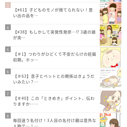
【#61】子どものモノが捨てられない！思
い出の品を…
【#38】もしかして突発性発疹…⁉︎ 3歳の娘
が突…
【＃1】つわりがひどくて不安だらけの妊娠
初期。ホッ…
【＃63】息子とペットとの関係はきょうだ
いみたい？…
【＃40】この「ときめき」ポイント、伝わ
りますか……
毎回迷う名付け！3人目の名付け親は意外な
人物で…！…