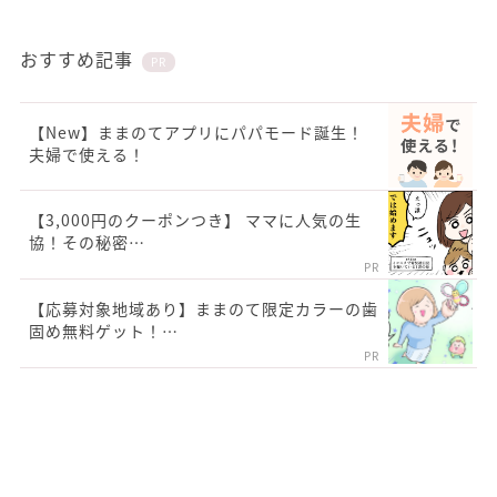
おすすめ記事
PR
【New】ままのてアプリにパパモード誕生！
夫婦で使える！
【3,000円のクーポンつき】 ママに人気の生
協！その秘密…
PR
【応募対象地域あり】ままのて限定カラーの歯
固め無料ゲット！…
PR