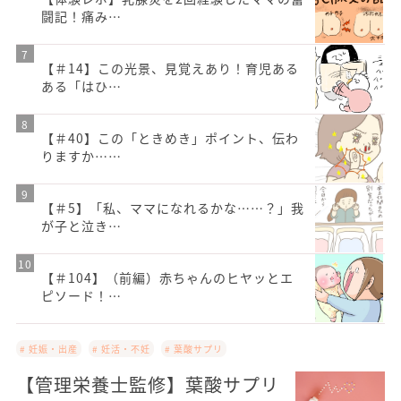
闘記！痛み…
【＃14】この光景、見覚えあり！育児ある
ある「はひ…
【＃40】この「ときめき」ポイント、伝わ
りますか……
【＃5】「私、ママになれるかな……？」我
が子と泣き…
【＃104】（前編）赤ちゃんのヒヤッとエ
ピソード！…
# 妊娠・出産
# 妊活・不妊
# 葉酸サプリ
【管理栄養士監修】葉酸サプリ