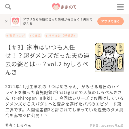
アプリなら時期に合った情報が毎日届く！夫婦で
アプリで開く
使える！
# 育児マンガ
# 0歳児
# パパ向け（妊娠期）
【＃3】家事はいつも人任
せ！？超ダメンズだった夫の過
去の姿とは…？vol.2 byしろぺ
んき
2021年11月生まれの「つばめちゃん」がみせる毎日のハイ
ライトを綴った育児記録がInstagramで人気のしろぺんきさ
ん（@shiropen_nikki）。今回はシリーズでお届けしている
ダメンズからスパダリへと変身を遂げたパパのエピソード第
二弾です。人間偏差値3と評されてしまっていた過去のダメ具
合を赤裸々に公開！？
著者：しろぺん
更新日：
2023年09月22日