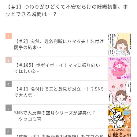
【＃1】つわりがひどくて不安だらけの妊娠初期。ホ
ッとできる瞬間は…？ …
【＃2】突然、姓名判断にハマる夫！名付け
闘争の結末…
【＃185】ポポイポーイ！ママに振り向い
てほしい2…
【＃1】名付けで夫と意見が対立…！？SNS
で大人気…
SNSで大反響の空耳シリーズが辞典化⁉
「ツッコミ育…
【体験レポ】乳腺炎を2回経験したママの奮