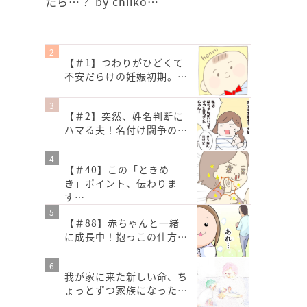
たら…？ by chiiko…
【＃1】つわりがひどくて
不安だらけの妊娠初期。…
【＃2】突然、姓名判断に
ハマる夫！名付け闘争の…
【＃40】この「ときめ
き」ポイント、伝わりま
す…
【＃88】赤ちゃんと一緒
に成長中！抱っこの仕方…
我が家に来た新しい命、ち
ょっとずつ家族になった…