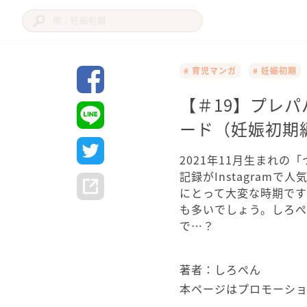
# 育児マンガ
# 妊娠初期
【＃19】プレ
ード（妊娠初期編
2021年11月生まれ
記録がInstagramで人
にとって大変な時期で
も多いでしょう。しろ
で…？
著者：しろぺん
本ページはプロモーシ