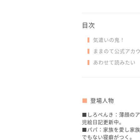
目次
気遣いの鬼！
ままのて公式アカ
あわせて読みたい
登場人物
■しろぺんき：薄顔の
児絵日記更新中。
■パパ：家族を愛し家
でもない寝癖がつく。