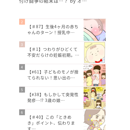
付け闘争の結末は…？ by オ…
【＃87】生後4ヶ月の赤ち
ゃんのターン！授乳中…
【＃1】つわりがひどくて
不安だらけの妊娠初期。…
【#61】子どものモノが捨
てられない！思い出の…
【#38】もしかして突発性
発疹…⁉︎ 3歳の娘…
【＃40】この「ときめ
き」ポイント、伝わりま
す…