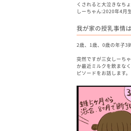
くされると大泣きなち
しーちゃん:2020年
我が家の授乳事情
2歳、1歳、0歳の年子
突然ですが三女しーち
か最近ミルクを飲まなく
ピソードをお話します。