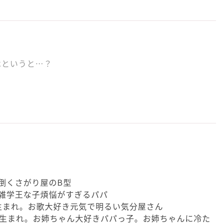
はというと…？
面倒くさがり屋のB型
い雑学王な子煩悩がすぎるパパ
7月生まれ。お歌大好き元気で明るい気分屋さん
11月生まれ。お姉ちゃん大好きパパっ子。お姉ちゃんに冷た