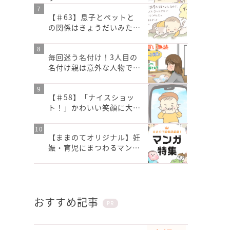
【＃63】息子とペットと
の関係はきょうだいみた…
毎回迷う名付け！3人目の
名付け親は意外な人物で…
【＃58】「ナイスショッ
ト！」かわいい笑顔に大…
【ままのてオリジナル】妊
娠・育児にまつわるマン…
おすすめ記事
PR