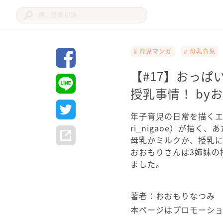
# 育児マンガ
# 母乳育児
【#17】おっぱ
授乳事情！ by
年子育児の日常を描くエッ
ri_nigaoe）が描
母乳かミルクか、授乳
おおもりさんは3姉妹の
ました。
著者：おおもりなつみ
本ページはプロモーシ