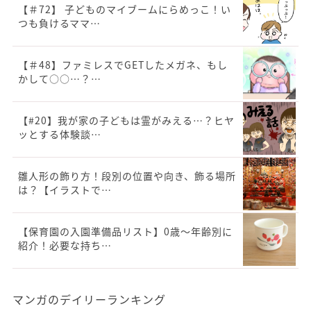
【＃72】 子どものマイブームにらめっこ！い
つも負けるママ…
【＃48】ファミレスでGETしたメガネ、もし
かして○○…？…
【#20】我が家の子どもは霊がみえる…？ヒヤ
ッとする体験談…
雛人形の飾り方！段別の位置や向き、飾る場所
は？【イラストで…
【保育園の入園準備品リスト】0歳～年齢別に
紹介！必要な持ち…
マンガのデイリーランキング