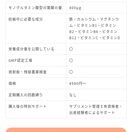
モノグルタミン酸型の葉酸の量
400μg
妊娠中に必要な成分
鉄・カルシウム・マグネシウ
ム・ビタミンB1・ビタミン
B2・ビタミンB6・ビタミン
B12・ビタミンC・ビタミンD
栄養成分量を公開している
〇
GMP認定工場
〇
放射能・残留農薬検査
〇
価格
4980円～
定期購入の回数縛り
なし
購入後の特別サポート
サプリメント管理士有資格者・
出産経験者によるサポート