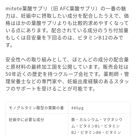
mitete葉酸サプリ（旧 AFC葉酸サプリ）の一番の魅
力は、妊娠中に摂取したい成分を配合したうえで、価
格はほかの葉酸サプリよりも比較的求めやすくなって
いる点にあります。配合されている成分のうち付加量
もしくは目安量を下回るのは、ビタミンB12のみで
す。
安全性への取り組みとして、ほとんどの成分の配合量
と原材料の最終加工国を公開しています。販売会社は
50年近くの歴史を持つグループ会社です。薬剤師・管
理栄養士などの専門家や、妊娠出産経験のあるスタッ
フのサポートを受けることが可能です。
モノグルタミン酸型の葉酸の量
480μg
妊娠中に必要な成分
鉄・カルシウム・マグネシウ
ム・ビタミンB1・ビタミン
B2・ビタミンB6・ビタミン