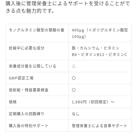
購入後に管理栄養士によるサポートを受けることがで
きる点も魅力的です。
モノグルタミン酸型の葉酸の量
400μg（＋ポリグルタミン酸型
100μg）
妊娠中に必要な成分
鉄・カルシウム・ビタミン
B6・ビタミンB12・ビタミンC
栄養成分量を公開している
△
GMP認定工場
〇
放射能・残留農薬検査
〇
価格
1,980円（初回限定）～
定期購入の回数縛り
なし
購入後の特別サポート
管理栄養士による食事サポート