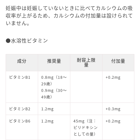
妊娠中は妊娠していないときに比べてカルシウムの吸
収率が上がるため、カルシウムの付加量は設けられて
いません。
●水溶性ビタミン
耐容上限
成分
推奨量
付加量
量
ビタミンB1
0.8mg（18～
+0.2mg
29歳）
0.9mg（30～
49歳）
ビタミンB2
1.2mg
+0.3mg
ビタミンB6
1.2mg
45mg（注：
+0.2mg
ピリドキシン
としての量）