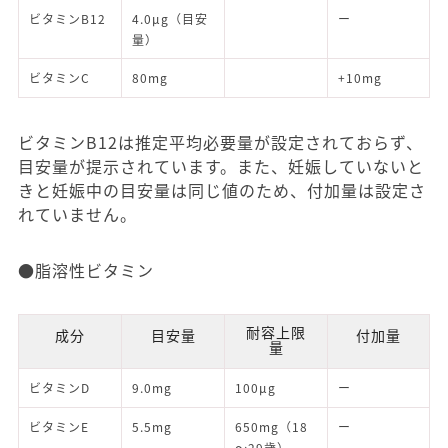
ビタミンB12
4.0μg（目安
ー
量）
ビタミンC
80mg
+10mg
ビタミンB12は推定平均必要量が設定されておらず、
目安量が提示されています。また、妊娠していないと
きと妊娠中の目安量は同じ値のため、付加量は設定さ
れていません。
●脂溶性ビタミン
耐容上限
成分
目安量
付加量
量
ビタミンD
9.0mg
100μg
ー
ビタミンE
5.5mg
650mg（18
ー
〜29歳）