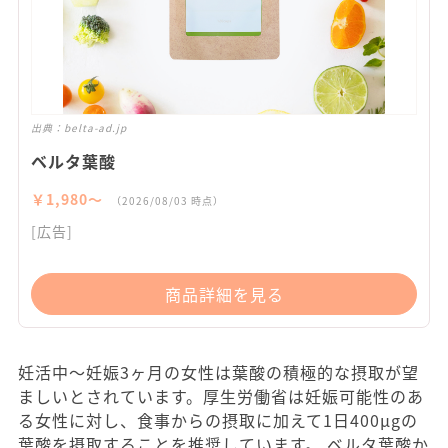
出典：
belta-ad.jp
ベルタ葉酸
￥1,980〜
（2026/08/03 時点）
[広告]
商品詳細を見る
妊活中～妊娠3ヶ月の女性は葉酸の積極的な摂取が望
ましいとされています。厚生労働省は妊娠可能性のあ
る女性に対し、食事からの摂取に加えて1日400μgの
葉酸を摂取することを推奨しています。 ベルタ葉酸か