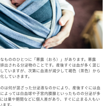
的なもののひとつに「悪露（おろ）」があります。悪露
ら排出される分泌物のことです。産後すぐは血が多く混じ
をしていますが、次第に血液が減少して褐色（茶色）から
化していきます。
くのは何が混ざった分泌液なのかにより、産後すぐには血
期によっては白血球や子宮内膜腺といったものの分泌が多
出には量や期間などに個人差があり、すぐに止まる人もい
います。