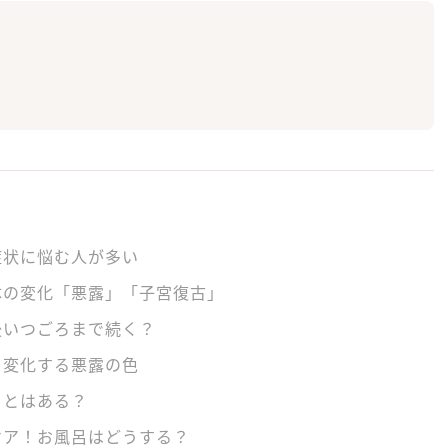
症状に悩む人が多い
体の変化「悪露」「子宮復古」
後いつごろまで続く？
、変化する悪露の色
ことはある？
ケア！お風呂はどうする？