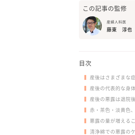
この記事の監修
産婦人科医
藤東 淳也
目次
産後はさまざまな
産後の代表的な身
産後の悪露は退院
赤・茶色・淡黄色
悪露の量が増える
清浄綿での悪露の