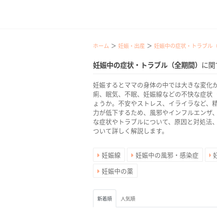
ホーム
妊娠・出産
妊娠中の症状・トラブル
妊娠中の症状・トラブル（全期間）
に関
妊娠するとママの身体の中では大きな変化
痢、眠気、不眠、妊娠線などの不快な症状
ょうか。不安やストレス、イライラなど、
力が低下するため、風邪やインフルエンザ
な症状やトラブルについて、原因と対処法
ついて詳しく解説します。
妊娠線
妊娠中の風邪・感染症
妊娠中の薬
新着順
人気順