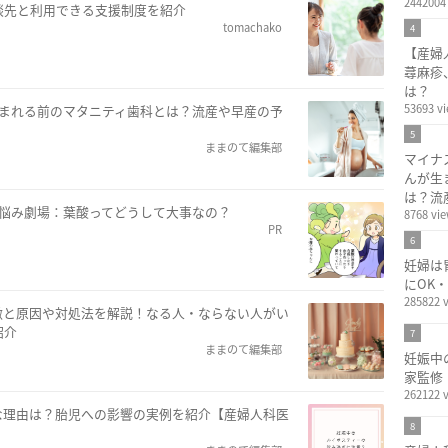
2442004
談先と利用できる支援制度を紹介
tomachako
4
【産婦
蕁麻疹
は？
53693 v
生まれる前のマタニティ歯科とは？流産や早産の予
5
ままのて編集部
マイナ
んが生
は？流
お悩み劇場：葉酸ってどうして大事なの？
8768 vi
PR
6
妊婦は
にOK
285822 
徴と原因や対処法を解説！なる人・ならない人がい
紹介
7
ままのて編集部
妊娠中
家監修
262122 
な理由は？胎児への影響の実例を紹介【産婦人科医
8