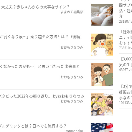
酸サプ
」大丈夫？赤ちゃんからの大事なサイン？
活・妊
ままのて編集部
介
281807 
【妊娠
ルが弱くなり涙…」乗り越えた方法とは？（後編）
ニティ
おすす
おおもりなつみ
733510 
【3,0
気の生
よくなかったのかも…」と思い当たった出来事と
43967 v
おおもりなつみ
【3分
妊娠お
タだった2022年の振り返り。 byおおもりなつみ
事なの
おおもりなつみ
104133 
プルデミックとは？日本でも流行する？
tomachako