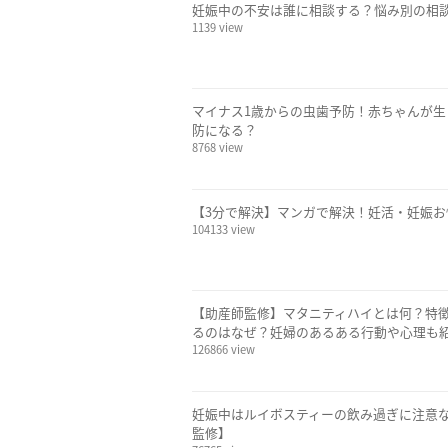
妊娠中の不安は誰に相談する？悩み別の相
1139 view
マイナス1歳からの虫歯予防！赤ちゃんが
防になる？
8768 view
【3分で解決】マンガで解決！妊活・妊娠
104133 view
【助産師監修】マタニティハイとは何？特
るのはなぜ？妊婦のあるある行動や心理も
126866 view
妊娠中はルイボスティーの飲み過ぎに注意
監修】