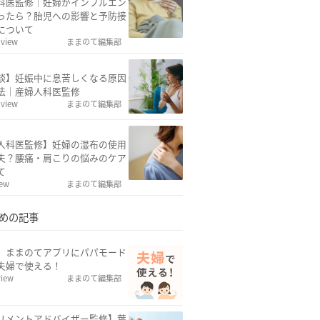
科医監修｜妊婦がインフルエン
ったら？胎児への影響と予防接
について
 view
ままのて編集部
談】妊娠中に息苦しくなる原因
法｜産婦人科医監修
 view
ままのて編集部
人科医監修】妊婦の湿布の使用
夫？腰痛・肩こりの悩みのケア
て
iew
ままのて編集部
めの記事
w】ままのてアプリにパパモード
夫婦で使える！
view
ままのて編集部
リメントアドバイザー監修】葉