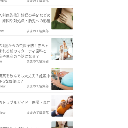
 view
ままのて編集部
人科医監修】妊婦の手足などの
、原因や対処法・胎児への影響
iew
ままのて編集部
ス1歳からの虫歯予防！赤ちゃ
まれる前のマタニティ歯科と
産や早産の予防になる？
ew
ままのて編集部
胃薬を飲んでも大丈夫？妊娠中
・NGな胃薬は？
view
ままのて編集部
のトラブルガイド｜医師・専門
view
ままのて編集部