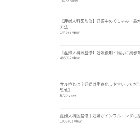
76765 view
【産婦人科医監修】妊娠中のくしゃみ・鼻
方法
144678 view
【産婦人科医監修】妊娠後期・臨月に風邪
485092 view
サル痘とは？妊婦は重症化しやすいって本
監修】
6720 view
産婦人科医監修｜妊婦がインフルエンザに
1035703 view