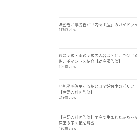
法務省と厚労省が「内密出産」のガイドラ
11703 view
母親学級・両親学級の内容は？どこで受け
期、ポイントを紹介【助産師監修】
10648 view
胎児動脈管早期収縮とは？妊娠中のポリフ
【産婦人科医監修】
24808 view
【産婦人科医監修】早産で生まれた赤ちゃ
原因や予防策を解説
42038 view