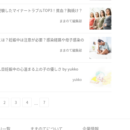
験したマイナートラブルTOP3！貧血？胸焼け？
ままのて編集部
とは？妊娠中は注意が必要？感染経路や母子感染の
ままのて編集部
妊娠中の心温まる上の子の優しさ by yukko
yukko
2
3
4
7
…
リ一覧
ままのてについて
企業情報