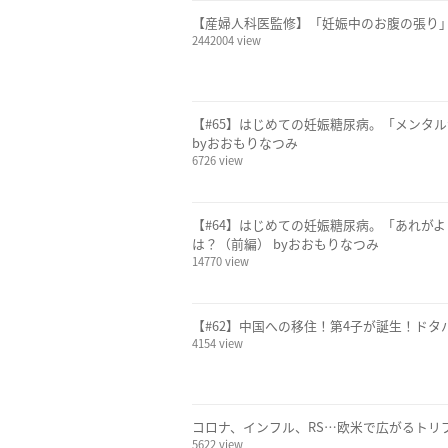
【産婦人科医監修】「妊娠中のお腹の張り
2442004 view
【#65】はじめての妊娠糖尿病。「メンタ
byおおもりなつみ
6726 view
【#64】はじめての妊娠糖尿病。「あれが
は？（前編） byおおもりなつみ
14770 view
【#62】中国への移住！第4子が誕生！ドタバ
4154 view
コロナ、インフル、RS…欧米で広がるトリ
5622 view