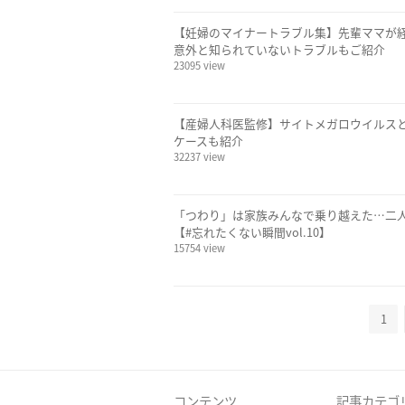
【妊婦のマイナートラブル集】先輩ママが経
意外と知られていないトラブルもご紹介
23095 view
【産婦人科医監修】サイトメガロウイルス
ケースも紹介
32237 view
「つわり」は家族みんなで乗り越えた…二人目
【#忘れたくない瞬間vol.10】
15754 view
1
コンテンツ
記事カテゴ