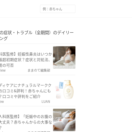
の症状・トラブル（全期間）のデイリー
ング
科医監修】妊娠性鼻炎はいつか
娠超初期症状？症状と対処法、
用の可否
view
ままのて編集部
ディケアにナチュラルマークク
の口コミ&評判！赤ちゃんにも
？口コミや評判をご紹介
iew
LUAN
人科医監修】「妊娠中のお腹の
大丈夫？赤ちゃんからの大事な
？