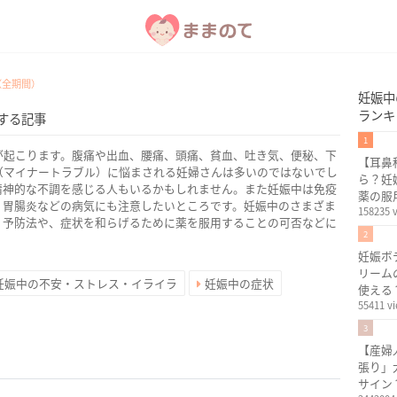
（全期間）
妊娠中
ランキ
する記事
1
が起こります。腹痛や出血、腰痛、頭痛、貧血、吐き気、便秘、下
【耳鼻
（マイナートラブル）に悩まされる妊婦さんは多いのではないでし
ら？妊
精神的な不調を感じる人もいるかもしれません。また妊娠中は免疫
薬の服
、胃腸炎などの病気にも注意したいところです。妊娠中のさまざま
158235 
、予防法や、症状を和らげるために薬を服用することの可否などに
2
妊娠ボ
リーム
妊娠中の不安・ストレス・イライラ
妊娠中の症状
使える
55411 v
3
【産婦
張り」
サイン