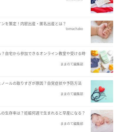
インを策定！内密出産・匿名出産とは？
tomachako
る？自宅から参加できるオンライン教室や受ける時
ままのて編集部
ェノールの取りすぎが原因？自覚症状や予防方法
ままのて編集部
んの生存率は？妊娠何週で生まれると早産になる？
ままのて編集部