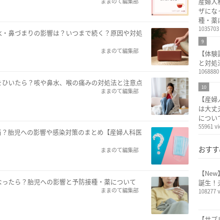
産婦人
ままのて編集部
ザにな
種・薬
1035703
水・鼻づまりの影響は？いつまで続く？原因や対処
9
ままのて編集部
【体験
と対処
1068880
をひいたら？咳や鼻水、喉の痛みの対処法と注意点
10
ままのて編集部
【産婦
は大丈
につい
55961 v
当？胎児への影響や感染対策のまとめ【産婦人科医
おすす
ままのて編集部
【Ne
なったら？胎児への影響と予防接種・薬について
誕生！
ままのて編集部
108277 
【サプ