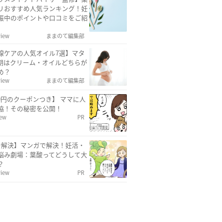
リおすすめ人気ランキング！妊
娠中のポイントや口コミをご紹
view
ままのて編集部
線ケアの人気オイル7選】マタ
期はクリーム・オイルどちらが
め？
view
ままのて編集部
00円のクーポンつき】 ママに人
協！その秘密を公開！
iew
PR
で解決】マンガで解決！妊活・
悩み劇場：葉酸ってどうして大
？
view
PR