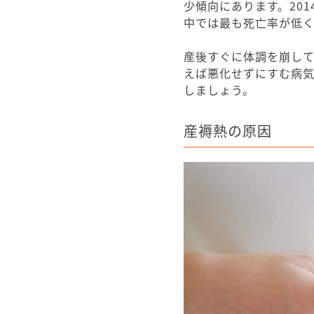
少傾向にあります。20
中では最も死亡率が低く
産後すぐに体調を崩し
えば悪化せずにすむ病
しましょう。
産褥熱の原因