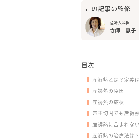
この記事の監修
産婦人科医
寺師 恵子
目次
産褥熱とは？定義
産褥熱の原因
産褥熱の症状
帝王切開でも産褥
産褥熱に含まれな
産褥熱の治療法は