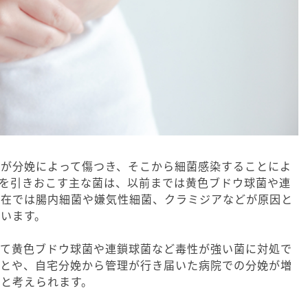
内が分娩によって傷つき、そこから細菌感染することによ
熱を引きおこす主な菌は、以前までは黄色ブドウ球菌や連
現在では腸内細菌や嫌気性細菌、クラミジアなどが原因と
います。
って黄色ブドウ球菌や連鎖球菌など毒性が強い菌に対処で
ことや、自宅分娩から管理が行き届いた病院での分娩が増
と考えられます。