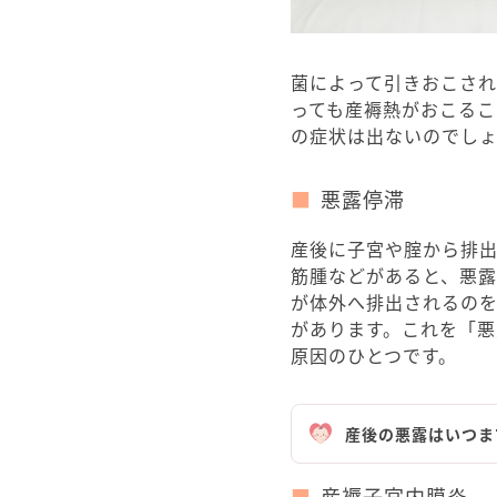
菌によって引きおこさ
っても産褥熱がおこるこ
の症状は出ないのでし
悪露停滞
産後に子宮や腟から排
筋腫などがあると、悪露
が体外へ排出されるの
があります。これを「
原因のひとつです。
産後の悪露はいつま
産褥子宮内膜炎