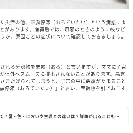
れた炎症の他、悪露停滞（おろていたい）という病態によ
とがあります。産褥熱では、風邪のときのように咳など
ょうか。原因ごとの症状について確認しておきましょう。
出される分泌物を悪露（おろ）と言いますが、ママに子宮
が体外へスムーズに排出されないことがあります。悪露
をさまたげられてしまうと、子宮の中に悪露がたまること
悪露停滞（おろていたい）」と言い、産褥熱を引きおこす
で？量・色・においや生理との違いは？鮮血が出ることも…