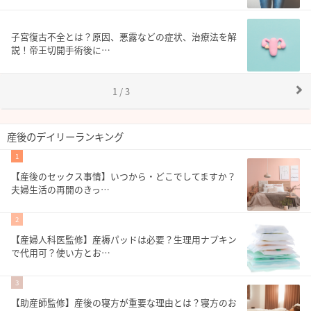
子宮復古不全とは？原因、悪露などの症状、治療法を解
説！帝王切開手術後に…
1 / 3
産後のデイリーランキング
1
【産後のセックス事情】いつから・どこでしてますか？
夫婦生活の再開のきっ…
2
【産婦人科医監修】産褥パッドは必要？生理用ナプキン
で代用可？使い方とお…
3
【助産師監修】産後の寝方が重要な理由とは？寝方のお