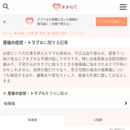
アプリなら時期に合った情報が
✕
アプリで開く
毎日届く！夫婦で使える！
ホーム
＞
妊娠・出産
＞
産後
＞
産後の症状・トラブル
産後の症状・トラブル
に関する記事
出産という大仕事を終えたママの身体は、不正出血や尿もれ、産後うつ、
抜け毛などさまざまな不調が起こりがちです。特に出産直後は会陰切開の
痛みや、子宮が元の大きさに戻ろうとする後陣痛に悩まされるママが多い
かもしれません。自然分娩だけでなく、帝王切開の場合の後陣痛につい
ても解説するほか、腱鞘炎や育児ストレス、産後の生理に関してお伝えし
ます。
産後の症状・トラブル
をさらに絞る
後陣痛
新着順
人気順