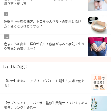
減り方・戻し方
9
妊娠中～産後の味方、トコちゃんベルトの効果と着け
方！寝るときはどうする？
10
産後の不正出血で鮮血が続く！腹痛があると病気？生理
や悪露との違いは…？
おすすめの記事
【New】ままのてアプリにパパモード誕生！夫婦で使え
る！
【サプリメントアドバイザー監修】葉酸サプリおすすめ人
気ランキング！妊活…