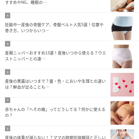
すすめやNG、睡眠の…
4
妊娠中〜産後の骨盤ケア、骨盤ベルト人気5選！位置や
巻き方、いつからいつ…
5
産褥ニッパーおすすめ13選！産後いつから使える？ウエ
ストニッパーとの違…
6
産後の悪露はいつまで？量・色・においや生理との違い
は？鮮血が出ることも…
7
赤ちゃんの「へその緒」ってどうしてる？何かに使える
の？
8
産後の体重が減らない！？ママの時期別体験談と正しい