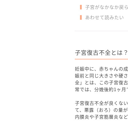
子宮がなかなか戻
あわせて読みたい
子宮復古不全とは
妊娠中に、赤ちゃんの
娠前と同じ大きさや硬
全」とは、この子宮復
常では、分娩後約1ヶ月
子宮復古不全が良くな
て、悪露（おろ）の量が
内膜炎や子宮筋層炎な