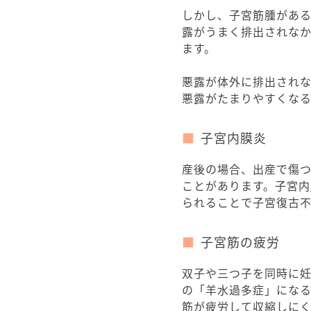
しかし、子宮筋腫があ
露がうまく排出されな
ます。
悪露が体外に排出され
悪露がたまりやすくな
子宮内膜炎
産後の場合、出産で傷
ことがあります。子宮内
られることで子宮復古
子宮筋の疲労
双子や三つ子を同時に
の「羊水過多症」になる
筋が疲労して収縮しにく