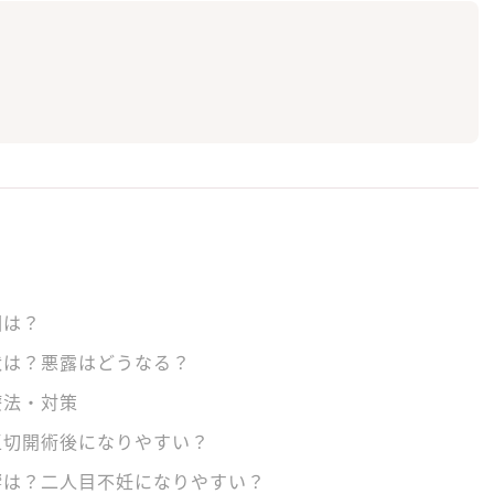
？
因は？
状は？悪露はどうなる？
療法・対策
王切開術後になりやすい？
響は？二人目不妊になりやすい？