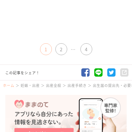
1
2
…
4
この記事をシェア！
ホーム
妊娠・出産
出産全般
出産手続き
出生届の提出先・必要