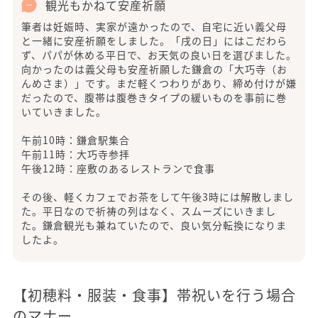
観光もかねて安産祈願
筆者は妊娠時、実家が遠かったので、自宅に近い義父母
と一緒に安産祈願をしました。「戌の日」にはこだわら
ず、パパが休める平日で、お天気の良い日を選びました。
向かったのは義父母も安産祈願した鎌倉の「大巧寺（お
んめさま）」です。まだ軽くつわりがあり、締め付けが嫌
だったので、腹帯は腹巻きタイプの緩いものを事前に巻
いていきました。
午前10時：鎌倉駅集合
午前11時：大巧寺参拝
午後12時：座敷のあるレストランで食事
その後、軽くカフェでお茶をして午後3時には解散しまし
た。平日なので祈祷の列はなく、スムーズにいきまし
た。鎌倉観光も兼ねていたので、良い気分転換になりま
したよ。
【初穂料・服装・食事】帯祝いを行う場合
のマナー