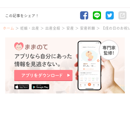
この記事をシェア！
ホーム
妊娠・出産
出産全般
安産
安産祈願
【戌の日のお祝