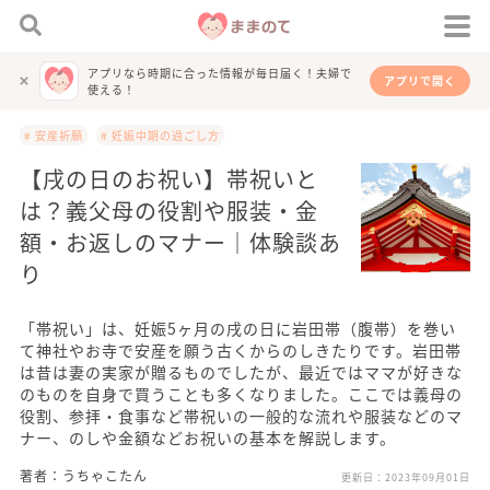
アプリなら時期に合った情報が毎日届く！夫婦で
アプリで開く
使える！
# 安産祈願
# 妊娠中期の過ごし方
【戌の日のお祝い】帯祝いと
は？義父母の役割や服装・金
額・お返しのマナー｜体験談あ
り
「帯祝い」は、妊娠5ヶ月の戌の日に岩田帯（腹帯）を巻い
て神社やお寺で安産を願う古くからのしきたりです。岩田帯
は昔は妻の実家が贈るものでしたが、最近ではママが好きな
のものを自身で買うことも多くなりました。ここでは義母の
役割、参拝・食事など帯祝いの一般的な流れや服装などのマ
ナー、のしや金額などお祝いの基本を解説します。
著者：うちゃこたん
更新日：
2023年09月01日