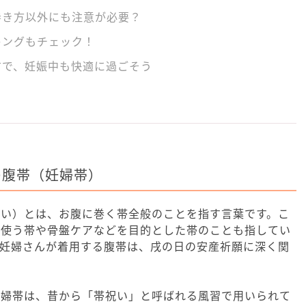
巻き方以外にも注意が必要？
キングもチェック！
方で、妊娠中も快適に過ごそう
の腹帯（妊婦帯）
たい）とは、お腹に巻く帯全般のことを指す言葉です。こ
に使う帯や骨盤ケアなどを目的とした帯のことも指してい
る妊婦さんが着用する腹帯は、戌の日の安産祈願に深く関
妊婦帯は、昔から「帯祝い」と呼ばれる風習で用いられて