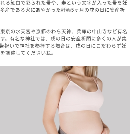
ばれる紅白で彩られた帯や、寿という文字が入った帯を妊
多産である犬にあやかった妊娠5ヶ月の戌の日に安産祈
、東京の水天宮や京都のわら天神、兵庫の中山寺など有名
ます。有名な神社では、戌の日の安産祈願に多くの人が集
。帯祝いで神社を参拝する場合は、戌の日にこだわらず妊
程を調整してくださいね。