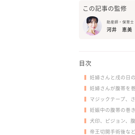
この記事の監修
助産師・保育士
河井 恵美
目次
妊婦さんと戌の日
妊婦さんが腹帯を
マジックテープ、
妊娠中の腹帯の巻
犬印、ピジョン、
帝王切開手術後な