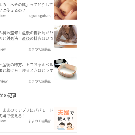
んの「へその緒」ってどうして
かに使えるの？
view
megumegutone
人科医監修】産後の排卵痛がひ
因と対処法！産後の排卵はいつ
view
ままのて編集部
～産後の味方、トコちゃんベル
果と着け方！寝るときはどうす
 view
ままのて編集部
めの記事
w】ままのてアプリにパパモード
夫婦で使える！
view
ままのて編集部