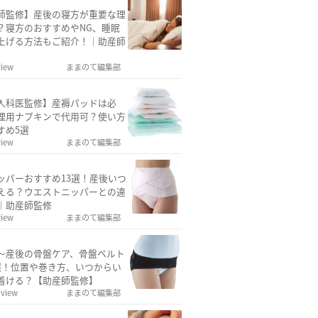
師監修】産後の寝方が重要な理
？寝方のおすすめやNG、睡眠
上げる方法もご紹介！｜助産師
view
ままのて編集部
人科医監修】産褥パッドは必
理用ナプキンで代用可？使い方
すめ5選
view
ままのて編集部
ッパーおすすめ13選！産後いつ
える？ウエストニッパーとの違
｜助産師監修
view
ままのて編集部
〜産後の骨盤ケア、骨盤ベルト
選！位置や巻き方、いつからい
着ける？【助産師監修】
 view
ままのて編集部