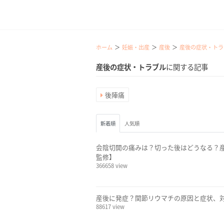
ホーム
妊娠・出産
産後
産後の症状・トラ
産後の症状・トラブル
に関する記事
後陣痛
新着順
人気順
会陰切開の痛みは？切った後はどうなる？
監修】
366658 view
産後に発症？関節リウマチの原因と症状、
88617 view