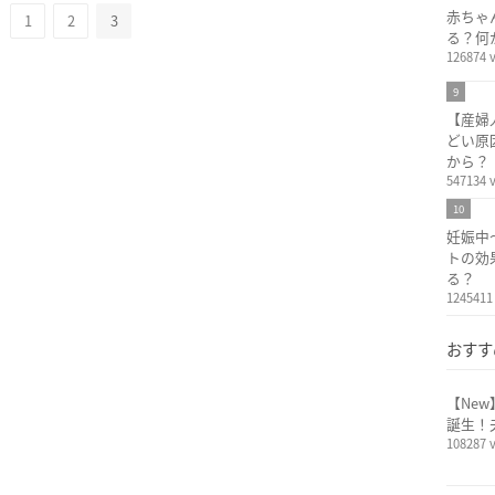
赤ちゃ
1
2
3
る？何
126874 
9
【産婦
どい原
から？
547134 
10
妊娠中
トの効
る？
1245411
おすす
【Ne
誕生！
108287 