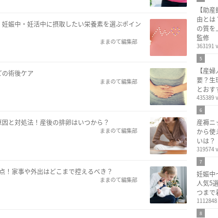
【助産
由とは
！妊娠中・妊活中に摂取したい栄養素を選ぶポイン
の質を
監修
ままのて編集部
363191 
5
【産婦
どの術後ケア
要？生
ままのて編集部
とおす
435389 
6
原因と対処法！産後の排卵はいつから？
産褥ニ
ままのて編集部
から使
いは？
319574 
7
意点！家事や外出はどこまで控えるべき？
妊娠中
ままのて編集部
人気5
つまで
1112848
8