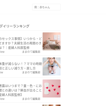
デイリーランキング
のセックス事情】いつから・ど
てますか？夫婦生活の再開のき
は？｜産婦人科医監修
view
ままのて編集部
体重が減らない！？ママの時期
談と正しい減り方・戻し方
iew
ままのて編集部
悪露はいつまで？量・色・にお
理との違いは？鮮血が出ること
産婦人科医監修】
view
ままのて編集部