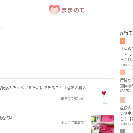
ブル
産後の
1
【産後
こでし
っかけ
101071 
2
産後の
別体験
産後痛みを和らげるためにできること【産婦人科医
68075 v
ままのて編集部
3
産後の
いや生
対処法は？
も？【
ままのて編集部
351073 
4