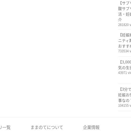
【サプ
酸サプ
活・妊
介
281820 
【妊娠
ニティ
おすす
733534 
【3,0
気の生
43971 v
【3分
妊娠お
事なの
104155 
リ一覧
ままのてについて
企業情報