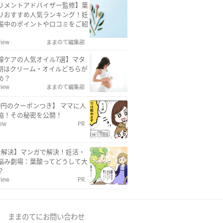
リメントアドバイザー監修】葉
リおすすめ人気ランキング！妊
娠中のポイントや口コミをご紹
view
ままのて編集部
線ケアの人気オイル7選】マタ
期はクリーム・オイルどちらが
め？
view
ままのて編集部
00円のクーポンつき】 ママに人
協！その秘密を公開！
iew
PR
で解決】マンガで解決！妊活・
悩み劇場：葉酸ってどうして大
？
view
PR
ままのてにお問い合わせ