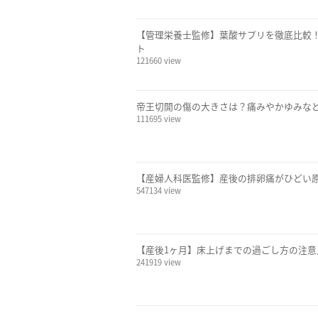
【管理栄養士監修】葉酸サプリを徹底比較
ト
121660 view
帝王切開の傷の大きさは？痛みやかゆみな
111695 view
【産婦人科医監修】産後の排卵痛がひどい
547134 view
【産後1ヶ月】床上げまでの過ごし方の注
241919 view