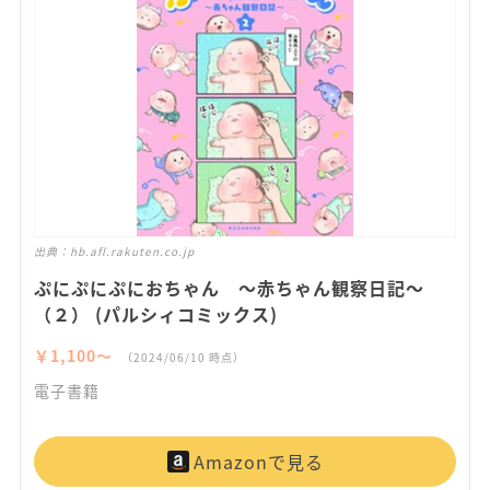
出典：
hb.afl.rakuten.co.jp
ぷにぷにぷにおちゃん ～赤ちゃん観察日記～
（２） (パルシィコミックス)
￥1,100〜
（2024/06/10 時点）
電子書籍
Amazonで見る