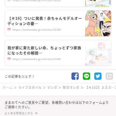
https://mamanoko.jp/articles/32212
【＃16】ついに発表！赤ちゃんモデルオー
ディションの審…
https://mamanoko.jp/articles/32182
我が家に来た新しい命、ちょっとずつ家族
になったその瞬間…
https://mamanoko.jp/articles/31988
この記事をシェア！
ホーム
ライフスタイル
マンガ
育児マンガ
【＃102】ススス
ままのてへのご意見やご要望、各種問い合わせは以下のフォームより
ご連絡ください。
よくある質問はこちら