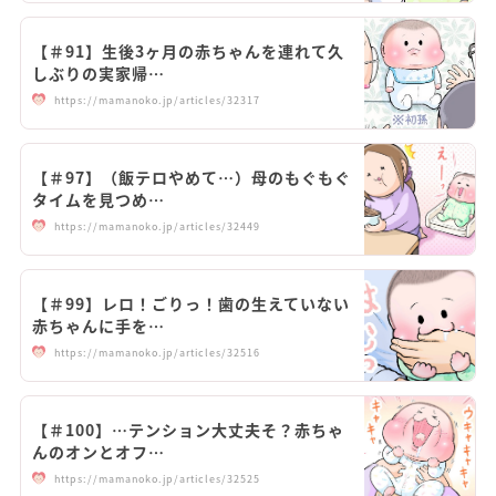
【＃91】生後3ヶ月の赤ちゃんを連れて久
しぶりの実家帰…
https://mamanoko.jp/articles/32317
【＃97】（飯テロやめて…）母のもぐもぐ
タイムを見つめ…
https://mamanoko.jp/articles/32449
【＃99】レロ！ごりっ！歯の生えていない
赤ちゃんに手を…
https://mamanoko.jp/articles/32516
【＃100】…テンション大丈夫そ？赤ちゃ
んのオンとオフ…
https://mamanoko.jp/articles/32525