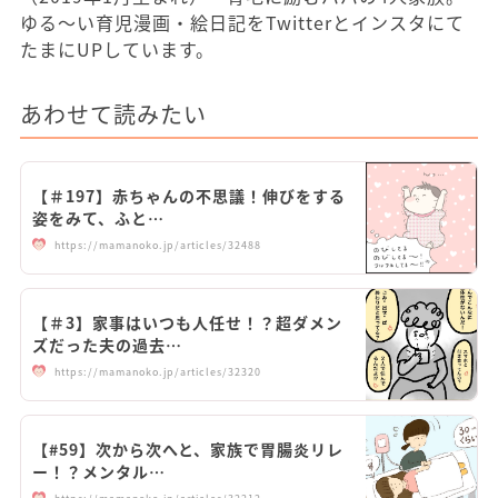
ゆる～い育児漫画・絵日記をTwitterとインスタにて
たまにUPしています。
あわせて読みたい
【＃197】赤ちゃんの不思議！伸びをする
姿をみて、ふと…
https://mamanoko.jp/articles/32488
【＃3】家事はいつも人任せ！？超ダメン
ズだった夫の過去…
https://mamanoko.jp/articles/32320
【#59】次から次へと、家族で胃腸炎リレ
ー！？メンタル…