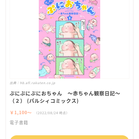
出典：
hb.afl.rakuten.co.jp
ぷにぷにぷにおちゃん ～赤ちゃん観察日記～
（２） (パルシィコミックス)
￥1,100〜
（2022/08/24 時点）
電子書籍