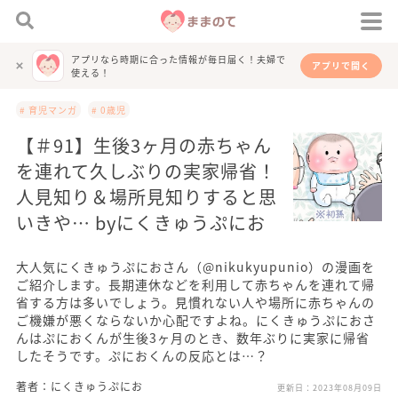
アプリなら時期に合った情報が毎日届く！夫婦で
アプリで開く
使える！
# 育児マンガ
# 0歳児
【＃91】生後3ヶ月の赤ちゃん
を連れて久しぶりの実家帰省！
人見知り＆場所見知りすると思
いきや… byにくきゅうぷにお
大人気にくきゅうぷにおさん（@nikukyupunio）の漫画を
ご紹介します。長期連休などを利用して赤ちゃんを連れて帰
省する方は多いでしょう。見慣れない人や場所に赤ちゃんの
ご機嫌が悪くならないか心配ですよね。にくきゅうぷにおさ
んはぷにおくんが生後3ヶ月のとき、数年ぶりに実家に帰省
したそうです。ぷにおくんの反応とは…？
著者：にくきゅうぷにお
更新日：
2023年08月09日