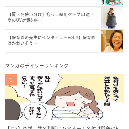
【夏・冬使い分け】抱っこ紐用ケープ11選！
夏のUV対策&冬…
【保育園の先生にインタビューvol.4】保育園
はかわいそう…
マンガのデイリーランキング
【＃2】突然、姓名判断にハマる夫！名付け闘争の結