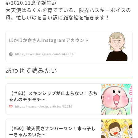
👶2020.11息子誕生👶
大天使はるくんを育てている、限界ハスキーボイスの
母。忙しいのを言い訳に雑な絵を描きます！
ほかほか命さんInstagramアカウント
https://www.instagram.com/hokahok…
あわせて読みたい
【＃81】スキンシップが止まらない！赤ち
ゃんのモチモチ…
https://mamanoko.jp/articles/32216
【#60】破天荒さナンバーワン！末っ子し
ーちゃんのいた…