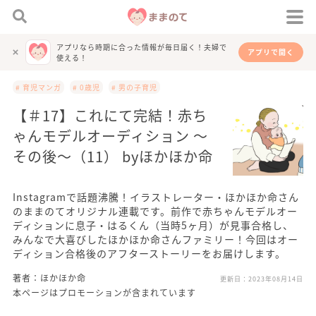
アプリなら時期に合った情報が毎日届く！夫婦で
アプリで開く
使える！
# 育児マンガ
# 0歳児
# 男の子育児
【＃17】これにて完結！赤ち
ゃんモデルオーディション 〜
その後〜（11） byほかほか命
Instagramで話題沸騰！イラストレーター・ほかほか命さん
のままのてオリジナル連載です。前作で赤ちゃんモデルオー
ディションに息子・はるくん（当時5ヶ月）が見事合格し、
みんなで大喜びしたほかほか命さんファミリー！今回はオー
ディション合格後のアフターストーリーをお届けします。
著者：ほかほか命
更新日：
2023年08月14日
本ページはプロモーションが含まれています