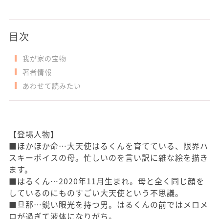
目次
我が家の宝物
著者情報
あわせて読みたい
【登場人物】
■ほかほか命…大天使はるくんを育てている、限界ハ
スキーボイスの母。忙しいのを言い訳に雑な絵を描き
ます。
■はるくん…2020年11月生まれ。母と全く同じ顔を
しているのにものすごい大天使という不思議。
■旦那…鋭い眼光を持つ男。はるくんの前ではメロメ
ロが過ぎて液体になりがち。