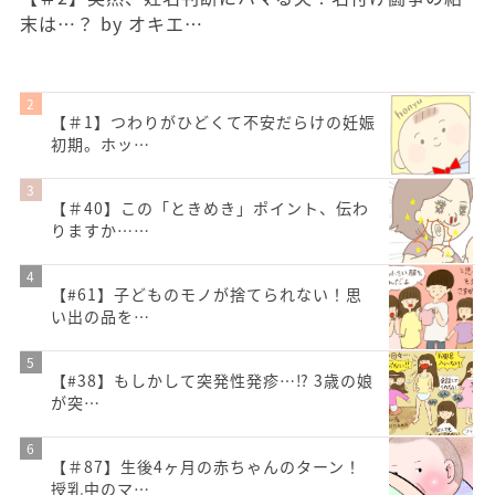
末は…？ by オキエ…
【＃1】つわりがひどくて不安だらけの妊娠
初期。ホッ…
【＃40】この「ときめき」ポイント、伝わ
りますか……
【#61】子どものモノが捨てられない！思
い出の品を…
【#38】もしかして突発性発疹…⁉︎ 3歳の娘
が突…
【＃87】生後4ヶ月の赤ちゃんのターン！
授乳中のマ…