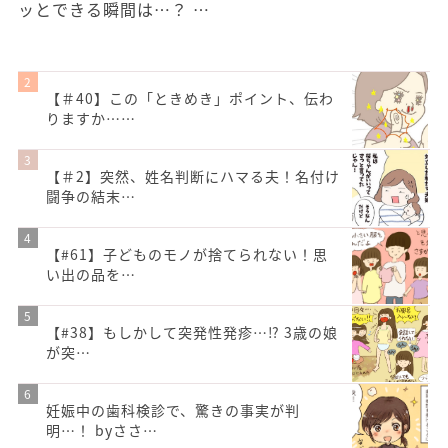
ッとできる瞬間は…？ …
【＃40】この「ときめき」ポイント、伝わ
りますか……
【＃2】突然、姓名判断にハマる夫！名付け
闘争の結末…
【#61】子どものモノが捨てられない！思
い出の品を…
【#38】もしかして突発性発疹…⁉︎ 3歳の娘
が突…
妊娠中の歯科検診で、驚きの事実が判
明…！ byささ…