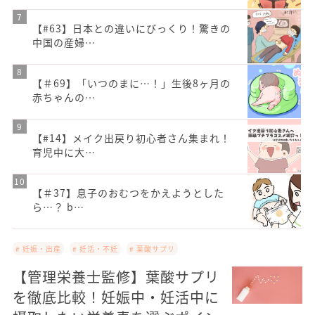
【#63】日本との違いにびっくり！驚きの
中国の産婦…
【＃69】「いつのまに…！」生後8ヶ月の
赤ちゃんの…
【#14】メイク出戻り初心者さん集まれ！
育児中に大…
【＃37】息子のおむつをかえようとした
ら…？ b…
# 妊娠・出産
# 妊活・不妊
# 葉酸サプリ
【管理栄養士監修】葉酸サプリ
を徹底比較！妊娠中・妊活中に