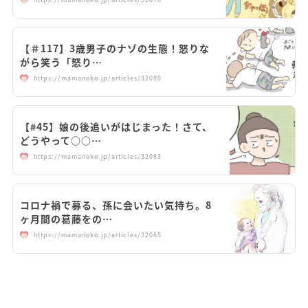
【＃117】3歳男子のナゾの生態！怒りな
がら笑う「怒り…
https://mamanoko.jp/articles/32080
【#45】娘の後追いがはじまった！さて、
どうやって○○…
https://mamanoko.jp/articles/32083
コロナ禍で募る、孫に会いたい気持ち。8
ヶ月間の葛藤をの…
https://mamanoko.jp/articles/32085