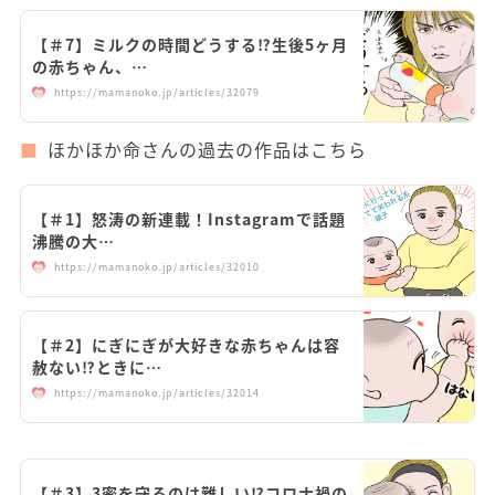
【＃7】ミルクの時間どうする⁉︎生後5ヶ月
の赤ちゃん、…
https://mamanoko.jp/articles/32079
ほかほか命さんの過去の作品はこちら
【＃1】怒涛の新連載！Instagramで話題
沸騰の大…
https://mamanoko.jp/articles/32010
【＃2】にぎにぎが大好きな赤ちゃんは容
赦ない⁉︎ときに…
https://mamanoko.jp/articles/32014
【＃3】3密を守るのは難しい⁉︎コロナ禍の