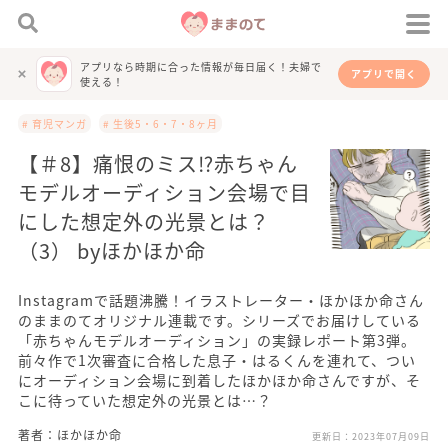
アプリなら時期に合った情報が毎日届く！夫婦で
アプリで開く
使える！
# 育児マンガ
# 生後5・6・7・8ヶ月
【＃8】痛恨のミス⁉︎赤ちゃん
モデルオーディション会場で目
にした想定外の光景とは？
（3） byほかほか命
Instagramで話題沸騰！イラストレーター・ほかほか命さん
のままのてオリジナル連載です。シリーズでお届けしている
「赤ちゃんモデルオーディション」の実録レポート第3弾。
前々作で1次審査に合格した息子・はるくんを連れて、つい
にオーディション会場に到着したほかほか命さんですが、そ
こに待っていた想定外の光景とは…？
著者：ほかほか命
更新日：
2023年07月09日