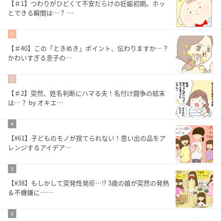
【＃1】つわりがひどくて不安だらけの妊娠初期。ホッ
とできる瞬間は…？ …
2
【＃40】この「ときめき」ポイント、伝わりますか…？
かわいすぎる息子の…
3
【＃2】突然、姓名判断にハマる夫！名付け闘争の結末
は…？ by オキエ…
4
【#61】子どものモノが捨てられない！思い出の品をア
レンジするアイデア…
5
【#38】もしかして突発性発疹…⁉︎ 3歳の娘が突然の発熱
＆不機嫌に……
6