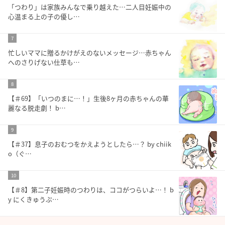
「つわり」は家族みんなで乗り越えた…二人目妊娠中の
心温まる上の子の優し…
7
忙しいママに贈るかけがえのないメッセージ…赤ちゃん
へのさりげない仕草も…
8
【＃69】「いつのまに…！」生後8ヶ月の赤ちゃんの華
麗なる脱走劇！ b…
9
【＃37】息子のおむつをかえようとしたら…？ by chiik
o（ぐ…
10
【＃8】第二子妊娠時のつわりは、ココがつらいよ…！ b
y にくきゅうぷ…