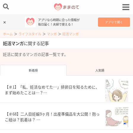
アプリなら時期に合った情報が
✕
アプリで開く
毎日届く！夫婦で使える！
ホーム
＞
ライフスタイル
＞
マンガ
＞
妊活マンガ
妊活マンガ
に関する記事
妊活に関するマンガの記事一覧です。
新着順
人気順
【＃1】「私、妊活なめてた…」排卵日を知るために、
まず始めたことは…？…
【＃68】二人目妊娠9ヶ月！出産準備品を大公開！抱っ
こ紐は？肌着は？ …