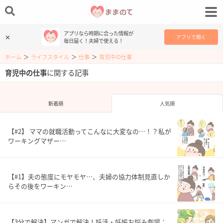
アプリなら時期に合った情報が
✕
アプリで開く
毎日届く！夫婦で使える！
ホーム
＞
ライフスタイル
＞
仕事
＞
育児中の仕事
育児中の仕事
に関する記事
新着順
人気順
【#2】 ママの就職活動ってこんなに大変なの…！？私が
ワーキングマザー…
【#1】夫の態度にモヤモヤ…、夫婦の協力体制見直しか
らその後をワーキン…
【3分で解決】マンガで解決！妊活・妊娠お悩み劇場：