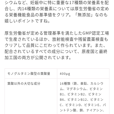
シウムなど、妊娠中に特に重要な17種類の栄養素を配
合し、内14種類の栄養素については厚生労働省の定め
る栄養機能食品の基準値をクリア。「無添加」なのも
嬉しいポイントですね。
厚生労働省が定める管理基準を満たしたGMP認定工場
で生産されているほか、放射能検査や残留農薬検査も
クリアして品質にこだわって作られています。また、
配合されているすべての成分について、原産国と最終
加工国の両方が公開されています。
モノグルタミン酸型の葉酸量
400μg
葉酸以外の大切な成分
16種類（鉄、亜鉛、カルシウ
ム、マグネシウム、ビタミン
B1、ビタミンB2、ビタミン
B6、ビタミンB12、ビタミン
C、ビタミンD、ビタミンE、パ
ントテン酸、銅、ナイアシン、