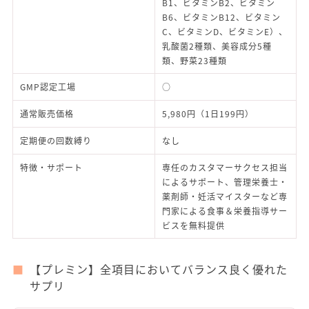
B1、ビタミンB2、ビタミン
B6、ビタミンB12、ビタミン
C、ビタミンD、ビタミンE）、
乳酸菌2種類、美容成分5種
類、野菜23種類
GMP認定工場
○
通常販売価格
5,980円（1日199円）
定期便の回数縛り
なし
特徴・サポート
専任のカスタマーサクセス担当
によるサポート、管理栄養士・
薬剤師・妊活マイスターなど専
門家による食事＆栄養指導サー
ビスを無料提供
【プレミン】全項目においてバランス良く優れた
サプリ