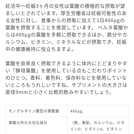
妊活中～妊娠3ヶ月の女性は葉酸の積極的な摂取が望
ましいとされています。厚生労働省は妊娠可能性のあ
る女性に対し、食事からの摂取に加えて1日400μgの
葉酸を摂取することを推奨しています。 ベルタ葉酸か
らは480μgの葉酸を手軽に摂取できるほか、鉄分やカ
ルシウム、ビタミン、ミネラルなどが摂取でき、妊娠
中の健康維持に役立ちますよ。
葉酸を効率良く摂取できるように体内にとどまりやす
い「酵母葉酸」を使用している点もこだわりポイント
のひとつ。香料、着色料、保存料などを使用していな
いところもうれしいですね。サプリメントの大きさは
直径9mmと小さく比較的飲みやすいでしょう。
モノグルタミン酸型の葉酸量
480μg
葉酸以外の大切な成分
（鉄、亜鉛、カルシウム、ビタ
ミンD、ビタミンA、ビタミン