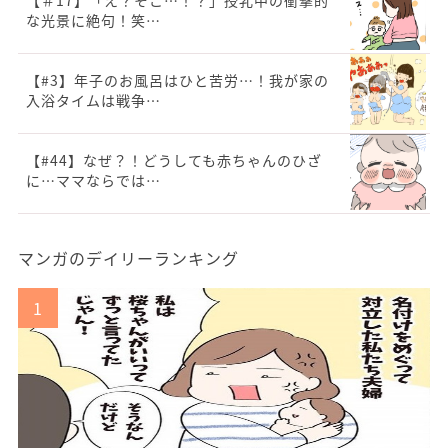
【＃17】「え？そこ…！？」授乳中の衝撃的
な光景に絶句！笑…
【#3】年子のお風呂はひと苦労…！我が家の
入浴タイムは戦争…
【#44】なぜ？！どうしても赤ちゃんのひざ
に…ママならでは…
マンガのデイリーランキング