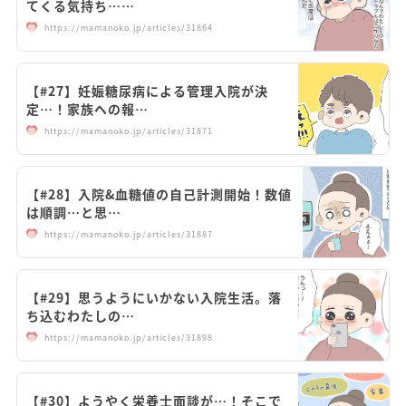
てくる気持ち……
https://mamanoko.jp/articles/31864
【#27】妊娠糖尿病による管理入院が決
定…！家族への報…
https://mamanoko.jp/articles/31871
【#28】入院&血糖値の自己計測開始！数値
は順調…と思…
https://mamanoko.jp/articles/31887
【#29】思うようにいかない入院生活。落
ち込むわたしの…
https://mamanoko.jp/articles/31898
【#30】ようやく栄養士面談が…！そこで