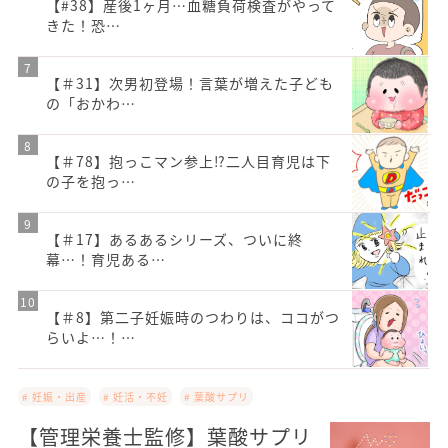
【#38】産後1ヶ月…血糖負荷検査がやって
きた！恐…
【＃31】次男初登場！言葉が増えた子ども
の「おかわ…
【＃78】抱っこマン参上⁉二人目育児は下
の子を抱っ…
【＃17】あるあるシリーズ、ついに終
幕…！育児ある…
【＃8】第二子妊娠時のつわりは、ココがつ
らいよ…！…
# 妊娠・出産
# 妊活・不妊
# 葉酸サプリ
【管理栄養士監修】葉酸サプリ