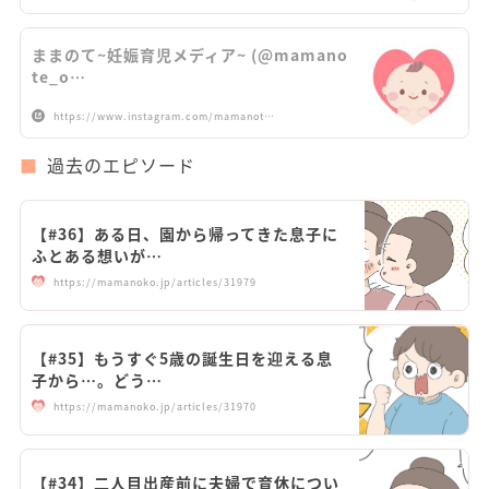
ままのて~妊娠育児メディア~ (@mamano
te_o…
https://www.instagram.com/mamanot…
過去のエピソード
【#36】ある日、園から帰ってきた息子に
ふとある想いが…
https://mamanoko.jp/articles/31979
【#35】もうすぐ5歳の誕生日を迎える息
子から…。どう…
https://mamanoko.jp/articles/31970
【#34】二人目出産前に夫婦で育休につい