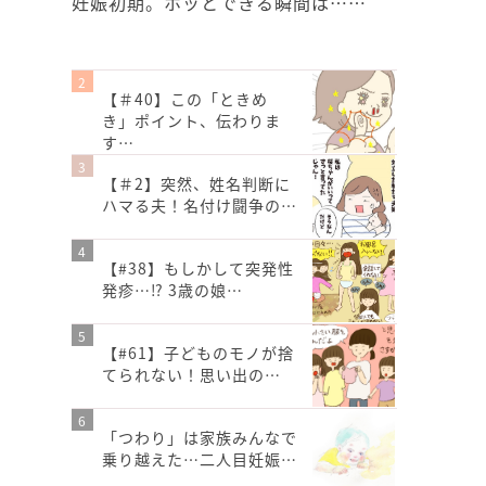
妊娠初期。ホッとできる瞬間は……
【＃40】この「ときめ
き」ポイント、伝わりま
す…
【＃2】突然、姓名判断に
ハマる夫！名付け闘争の…
【#38】もしかして突発性
発疹…⁉︎ 3歳の娘…
【#61】子どものモノが捨
てられない！思い出の…
「つわり」は家族みんなで
乗り越えた…二人目妊娠…