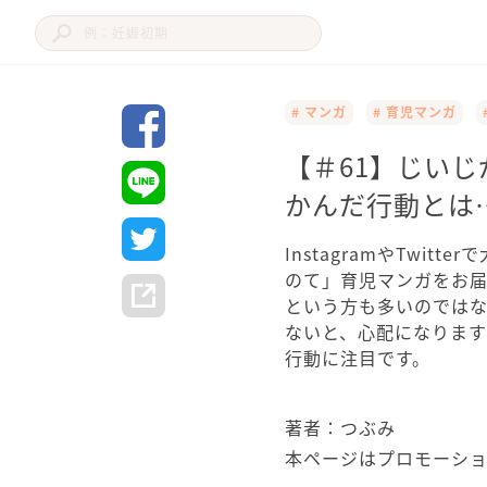
# マンガ
# 育児マンガ
【＃61】じい
かんだ行動とは…
InstagramやTwi
のて」育児マンガをお
という方も多いのでは
ないと、心配になりま
行動に注目です。
著者：つぶみ
本ページはプロモーシ