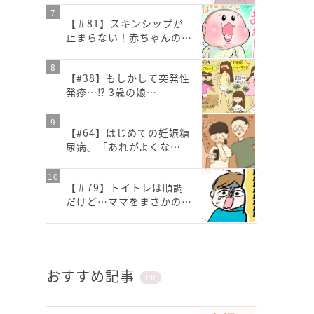
【＃81】スキンシップが
止まらない！赤ちゃんの…
【#38】もしかして突発性
発疹…⁉︎ 3歳の娘…
【#64】はじめての妊娠糖
尿病。「あれがよくな…
【＃79】トイトレは順調
だけど…ママをまさかの…
おすすめ記事
PR