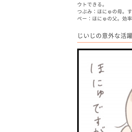
ウトできる。
つぶみ：ほにゅの母。
ぺー：ほにゅの父。効
じいじの意外な活