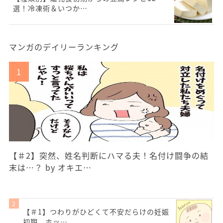
選！冷凍術＆いつか…
マンガのデイリーランキング
【＃2】突然、姓名判断にハマる夫！名付け闘争の結
末は…？ by オキエ…
【＃1】つわりがひどくて不安だらけの妊娠
初期。ホッ…