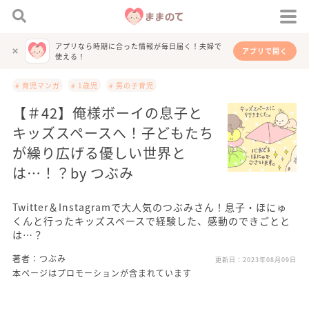
アプリなら時期に合った情報が毎日届く！夫婦で
アプリで開く
使える！
# 育児マンガ
# 1歳児
# 男の子育児
【＃42】俺様ボーイの息子と
キッズスペースへ！子どもたち
が繰り広げる優しい世界と
は…！？by つぶみ
Twitter＆Instagramで大人気のつぶみさん！息子・ほにゅ
くんと行ったキッズスペースで経験した、感動のできごとと
は…？
著者：つぶみ
更新日：
2023年08月09日
本ページはプロモーションが含まれています