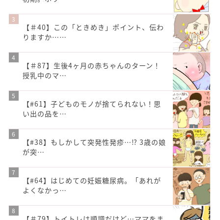
【＃40】この「ときめき」ポイント、伝わ
りますか……
【＃87】生後4ヶ月の赤ちゃんのターン！
授乳中のマ…
【#61】子どものモノが捨てられない！思
い出の品を…
【#38】もしかして突発性発疹…⁉︎ 3歳の娘
が突…
【#64】はじめての妊娠糖尿病。「あれが
よくなかっ…
【＃79】トイトレは順調だけど…ママをま