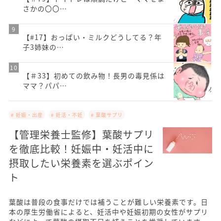
さかの〇〇…
【#17】おっぱい・ミルクどうしてる？年
子3姉妹の…
【＃33】初めての飲み物！長男の毒見係は
ママ？パパ…
# 妊娠・出産
# 妊活・不妊
# 葉酸サプリ
【管理栄養士監修】葉酸サプリ
を徹底比較！妊娠中・妊活中に
摂取したい栄養素を選ぶポイン
ト
葉酸は普段の食事だけでは補うことが難しい栄養素です。日
本の厚生労働省によると、妊活中や妊娠初期の女性がサプリ