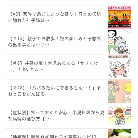
【#8】家族で過ごしたひな祭り！日本の伝統
に触れた年子姉妹…
【＃13】親子でお散歩！娘の楽しみと予想外
の出来事とは…？…
【＃8】共感の嵐！育児あるある「かきくけ
こ」！ by とま…
【＃48】「パパみたいにできるもん…！」ま
ねっこをがんばる…
【症状別】知っておくと安心！小児科医から見
た病院の選び方【…
【種類別】離乳食初期からの豆腐レシピ12