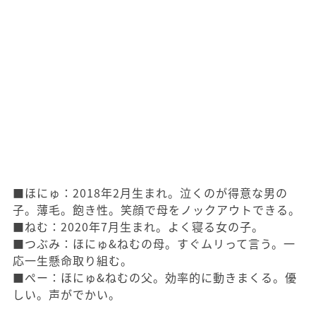
■ほにゅ：2018年2月生まれ。泣くのが得意な男の
子。薄毛。飽き性。笑顔で母をノックアウトできる。
■ねむ：2020年7月生まれ。よく寝る女の子。
■つぶみ：ほにゅ&ねむの母。すぐムリって言う。一
応一生懸命取り組む。
■ぺー：ほにゅ&ねむの父。効率的に動きまくる。優
しい。声がでかい。