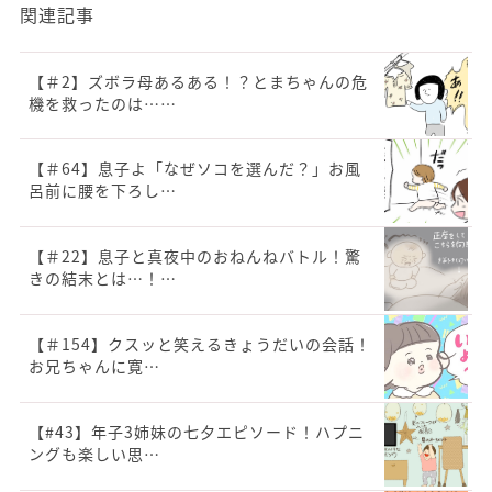
関連記事
【＃2】ズボラ母あるある！？とまちゃんの危
機を救ったのは……
【＃64】息子よ「なぜソコを選んだ？」お風
呂前に腰を下ろし…
【＃22】息子と真夜中のおねんねバトル！驚
きの結末とは…！…
【＃154】クスッと笑えるきょうだいの会話！
お兄ちゃんに寛…
【#43】年子3姉妹の七夕エピソード！ハプニ
ングも楽しい思…