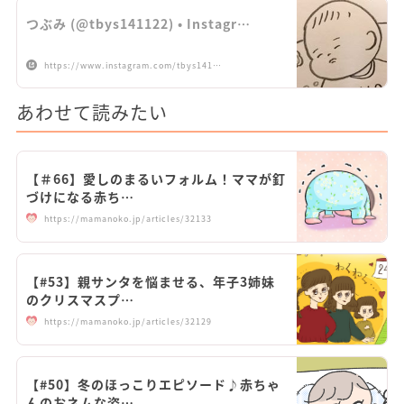
つぶみ (@tbys141122) • Instagr…
https://www.instagram.com/tbys141…
あわせて読みたい
【＃66】愛しのまるいフォルム！ママが釘
づけになる赤ち…
https://mamanoko.jp/articles/32133
【#53】親サンタを悩ませる、年子3姉妹
のクリスマスプ…
https://mamanoko.jp/articles/32129
【#50】冬のほっこりエピソード♪赤ちゃ
んのおネムな姿…