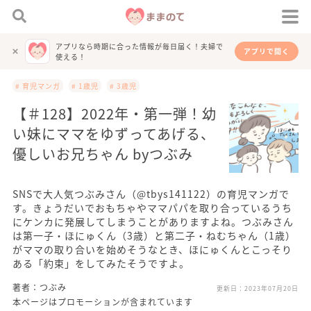
アプリなら時期に合った情報が毎日届く！夫婦で
アプリで開く
使える！
# 育児マンガ
# 1歳児
# 3歳児
【＃128】2022年・第一弾！幼
い妹にママをゆずってあげる、
優しいお兄ちゃん byつぶみ
SNSで大人気つぶみさん（@tbys141122）の育児マンガで
す。きょうだいでおもちゃやママパパを取り合っているうち
にケンカに発展してしまうことがありますよね。つぶみさん
は第一子・ほにゅくん（3歳）と第二子・ねむちゃん（1歳）
がママの取り合いを始めそうなとき、ほにゅくんとこっそり
ある「約束」をしてみたそうですよ。
著者：つぶみ
更新日：
2023年07月20日
本ページはプロモーションが含まれています