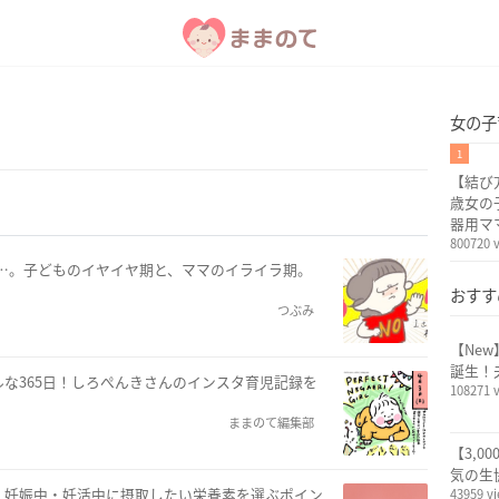
女の子
1
【結び
歳女の
器用マ
800720 
て…。子どものイヤイヤ期と、ママのイライラ期。
おすす
つぶみ
【Ne
誕生！
な365日！しろぺんきさんのインスタ育児記録を
108271 
ままのて編集部
【3,0
気の生
！妊娠中・妊活中に摂取したい栄養素を選ぶポイン
43959 v