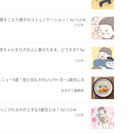
葉をこえた親子のコミュニケーション！ byつぶみ
つぶみ
赤ちゃんをひざの上に乗せたまま、どうする⁉︎ by
つぶみ
ニュー5選！見た目もかわいい9ヶ月〜1歳半にお
ままのて編集部
っこされるのが上手な1歳児とは？ byつぶみ
つぶみ