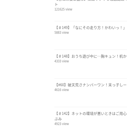
ト
121625 view
【＃149】「なにその走り方！かわいっ！」
5883 view
【＃148】おうち遊び中に…胸キュン！机か
4333 view
【#60】破天荒さナンバーワン！末っ子しー
4616 view
【＃142】ネットの環境が悪いときはご用心
ぶみ
4923 view