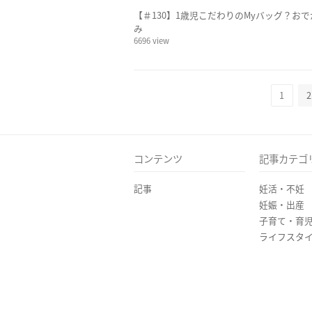
【＃130】1歳児こだわりのMyバッグ？お
み
6696 view
1
2
コンテンツ
記事カテゴ
記事
妊活・不妊
妊娠・出産
子育て・育
ライフスタ