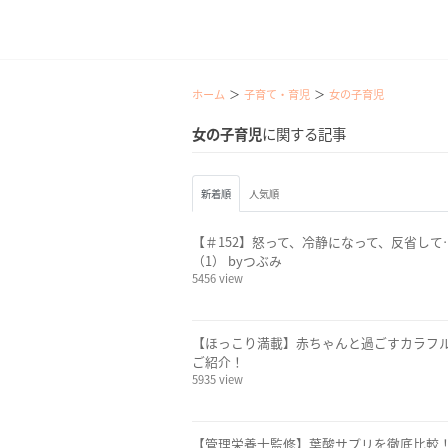
ホーム
子育て・育児
女の子育児
女の子育児
に関する記事
新着順
人気順
【＃152】怒って、冷静になって、反省し
（1） byつぶみ
5456 view
【ほっこり満載】赤ちゃんと過ごすカラフル
ご紹介！
5935 view
【管理栄養士監修】葉酸サプリを徹底比較