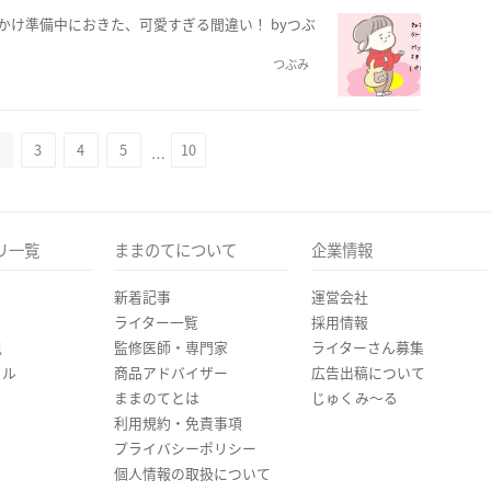
でかけ準備中におきた、可愛すぎる間違い！ byつぶ
つぶみ
3
4
5
10
…
リ一覧
ままのてについて
企業情報
新着記事
運営会社
ライター一覧
採用情報
児
監修医師・専門家
ライターさん募集
イル
商品アドバイザー
広告出稿について
ままのてとは
じゅくみ〜る
利用規約・免責事項
プライバシーポリシー
個人情報の取扱について