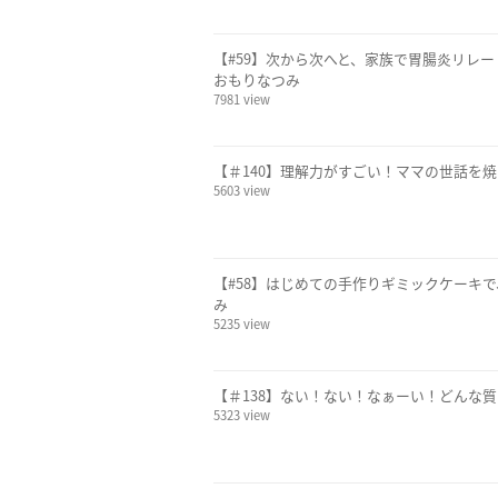
【#59】次から次へと、家族で胃腸炎リレー
おもりなつみ
7981 view
【＃140】理解力がすごい！ママの世話を焼
5603 view
【#58】はじめての手作りギミックケーキで
み
5235 view
【＃138】ない！ない！なぁーい！どんな質
5323 view