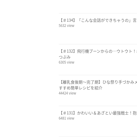
【＃134】「こんな会話ができちゃうの」言
5632 view
【＃132】飛行機ブーンからの…ウトウト！
つぶみ
6305 view
【離乳食後期〜完了期】ひな祭り手づかみメ
すすめ簡単レシピを紹介
44424 view
【＃131】かわいい＆あざとい最強戦士！抱
6481 view