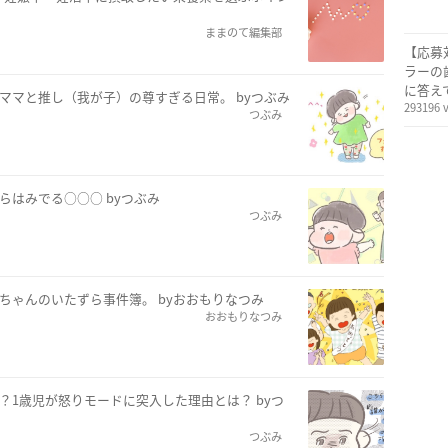
ままのて編集部
【応募
ラーの
に答え
ママと推し（我が子）の尊すぎる日常。 byつぶみ
293196 
つぶみ
らはみでる○○○ byつぶみ
つぶみ
ちゃんのいたずら事件簿。 byおおもりなつみ
おおもりなつみ
？1歳児が怒りモードに突入した理由とは？ byつ
つぶみ