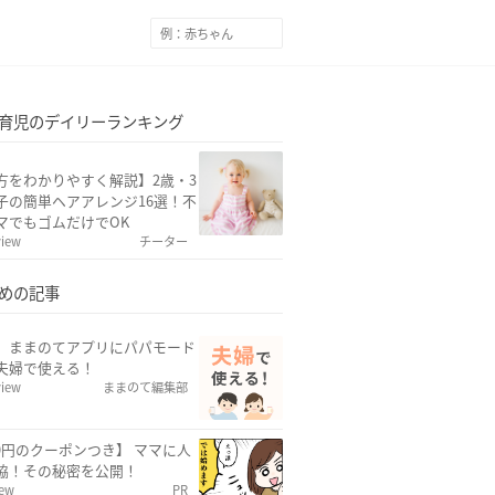
育児のデイリーランキング
方をわかりやすく解説】2歳・3
子の簡単ヘアアレンジ16選！不
マでもゴムだけでOK
view
チーター
めの記事
w】ままのてアプリにパパモード
夫婦で使える！
view
ままのて編集部
00円のクーポンつき】 ママに人
協！その秘密を公開！
iew
PR