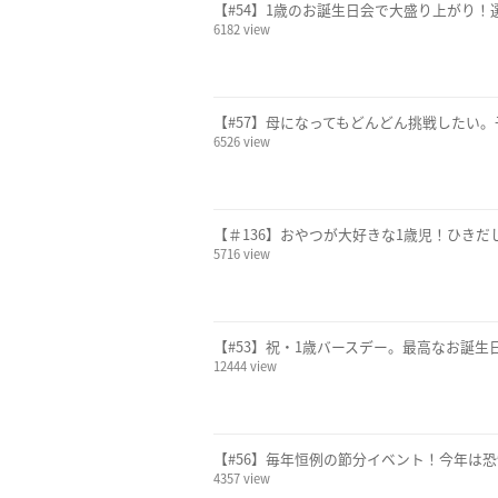
【#54】1歳のお誕生日会で大盛り上がり！
6182 view
【#57】母になってもどんどん挑戦したい。
6526 view
【＃136】おやつが大好きな1歳児！ひきだ
5716 view
【#53】祝・1歳バースデー。最高なお誕生
12444 view
【#56】毎年恒例の節分イベント！今年は恐
4357 view