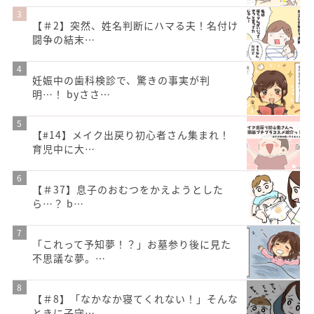
【＃2】突然、姓名判断にハマる夫！名付け
闘争の結末…
妊娠中の歯科検診で、驚きの事実が判
明…！ byささ…
【#14】メイク出戻り初心者さん集まれ！
育児中に大…
【＃37】息子のおむつをかえようとした
ら…？ b…
「これって予知夢！？」お墓参り後に見た
不思議な夢。…
【＃8】「なかなか寝てくれない！」そんな
ときに子守…