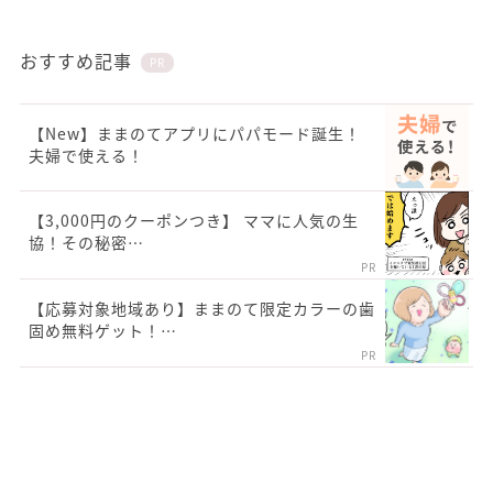
おすすめ記事
PR
【New】ままのてアプリにパパモード誕生！
夫婦で使える！
【3,000円のクーポンつき】 ママに人気の生
協！その秘密…
PR
【応募対象地域あり】ままのて限定カラーの歯
固め無料ゲット！…
PR