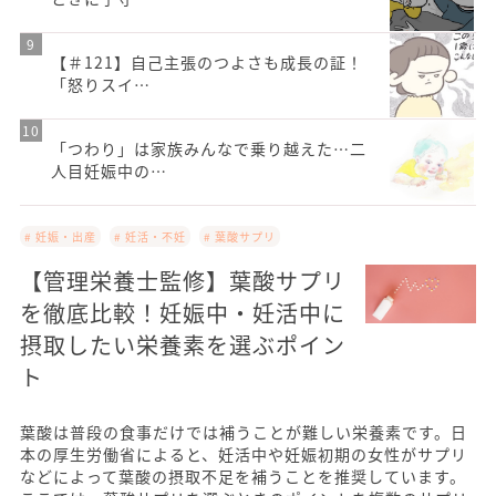
【＃121】自己主張のつよさも成長の証！
「怒りスイ…
「つわり」は家族みんなで乗り越えた…二
人目妊娠中の…
# 妊娠・出産
# 妊活・不妊
# 葉酸サプリ
【管理栄養士監修】葉酸サプリ
を徹底比較！妊娠中・妊活中に
摂取したい栄養素を選ぶポイン
ト
葉酸は普段の食事だけでは補うことが難しい栄養素です。日
本の厚生労働省によると、妊活中や妊娠初期の女性がサプリ
などによって葉酸の摂取不足を補うことを推奨しています。