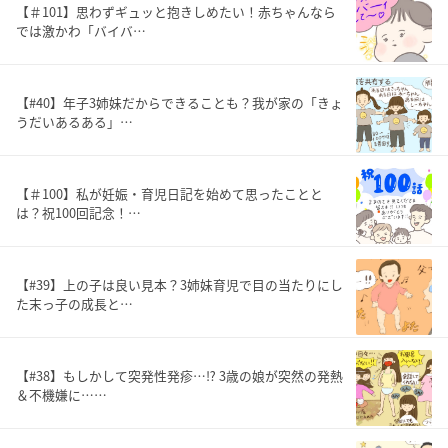
【＃101】思わずギュッと抱きしめたい！赤ちゃんなら
では激かわ「バイバ…
【#40】年子3姉妹だからできることも？我が家の「きょ
うだいあるある」…
【＃100】私が妊娠・育児日記を始めて思ったことと
は？祝100回記念！…
【#39】上の子は良い見本？3姉妹育児で目の当たりにし
た末っ子の成長と…
【#38】もしかして突発性発疹…⁉︎ 3歳の娘が突然の発熱
＆不機嫌に……