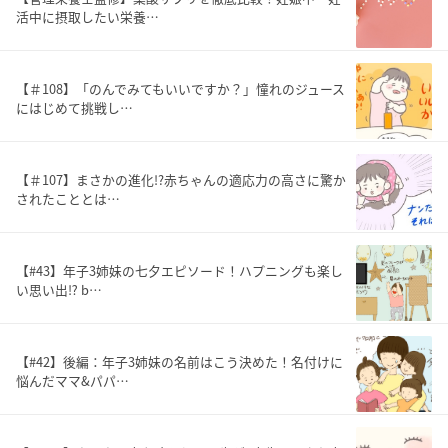
活中に摂取したい栄養…
【＃108】「のんでみてもいいですか？」憧れのジュース
にはじめて挑戦し…
【＃107】まさかの進化!?赤ちゃんの適応力の高さに驚か
されたこととは…
【#43】年子3姉妹の七夕エピソード！ハプニングも楽し
い思い出⁉︎ b…
【#42】後編：年子3姉妹の名前はこう決めた！名付けに
悩んだママ&パパ…