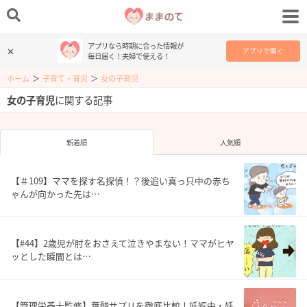
アプリなら時期に合った情報が
✕
アプリで開く
毎日届く！夫婦で使える！
ホーム
＞
子育て・育児
＞
女の子育児
女の子育児
に関する記事
新着順
人気順
【＃109】ママを探す名探偵！？後追い真っ只中の赤ち
ゃんが向かった先は…
【#44】2歳児が肘をおさえて泣きやまない！ママがヒヤ
ッとした瞬間とは…
【管理栄養士監修】葉酸サプリを徹底比較！妊娠中・妊